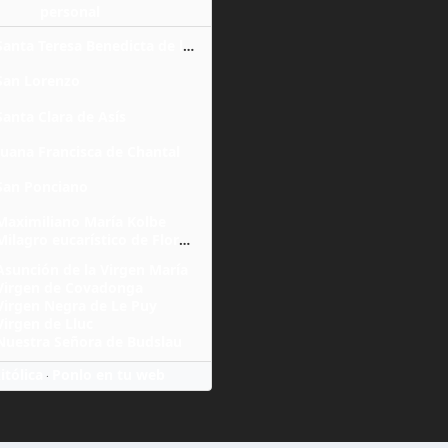
personal
Santa Teresa Benedicta de la Cruz
San Lorenzo
Santa Clara de Asís
Juana Francisca de Chantal
San Ponciano
Maximiliano María Kolbe
Milagro eucarístico de Florencia
Asunción de la Virgen María
Virgen de Covadonga
Virgen Negra de Le Puy
Virgen de Lluc
Nuestra Señora de Budslau
itólica
Ponlo en tu web
·