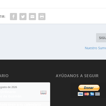
IR:
SIG
Nuestro Sumo
ARIO
AYÚDANOS A SEGUIR
agosto de 2026
📖
Ordinario
o de Guzmán
ñade todo a tu calendario