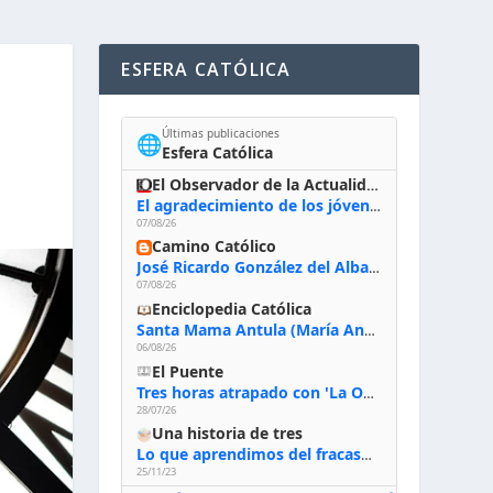
ESFERA CATÓLICA
Últimas publicaciones
🌐
Esfera Católica
El Observador de la Actualidad
El agradecimiento de los jóvenes al Papa: «Hoy nos sentimos Iglesia»
07/08/26
Camino Católico
José Ricardo González del Alba, artista sacro: «Yo oro, hablo con Dios, le pido al Espíritu Santo su inspiración y siempre pinto rezando el rosario para que sea Él quien actúe a través de mis manos»
07/08/26
Enciclopedia Católica
Santa Mama Antula (María Antonia de Paz y Figueroa)
06/08/26
El Puente
Tres horas atrapado con 'La Odisea' de Nolan
28/07/26
Una historia de tres
Lo que aprendimos del fracaso al emprender
25/11/23