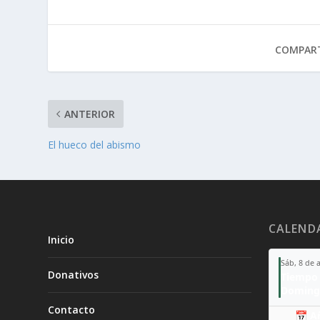
COMPART
ANTERIOR
El hueco del abismo
CALEND
Inicio
Sáb, 8 de 
Donativos
Tiempo 
Doming
Contacto
📅 A