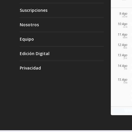
Suscripciones
9 Ago
DOM
10 Ago
Nosotros
LUN
11 Ago
MAR
Equipo
12 Ago
MIÉ
Edición Digital
13 Ago
JUE
14 Ago
Privacidad
VIE
15 Ago
SÁB
Wik