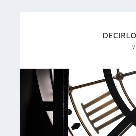
DECIRL
Ma