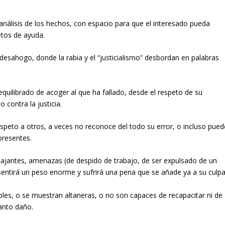
nálisis de los hechos, con espacio para que el interesado pueda
etos de ayuda.
esahogo, donde la rabia y el “justicialismo” desbordan en palabras
ilibrado de acoger al que ha fallado, desde el respeto de su
 contra la justicia.
espeto a otros, a veces no reconoce del todo su error, o incluso pued
presentes.
tajantes, amenazas (de despido de trabajo, de ser expulsado de un
 sentirá un peso enorme y sufrirá una pena que se añade ya a su culpa
bles, o se muestran altaneras, o no son capaces de recapacitar ni de
anto daño.