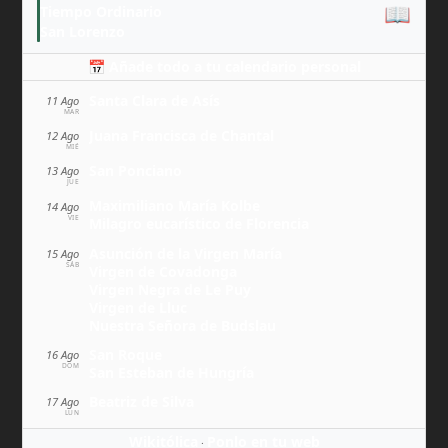
📖
Tiempo Ordinario
San Lorenzo
📅 Añade todo a tu calendario personal
Santa Clara de Asís
11 Ago
MAR
Juana Francisca de Chantal
12 Ago
MIÉ
San Ponciano
13 Ago
JUE
Maximiliano María Kolbe
14 Ago
VIE
Milagro eucarístico de Florencia
Asunción de la Virgen María
15 Ago
SÁB
Virgen de Covadonga
Virgen Negra de Le Puy
Virgen de Lluc
Nuestra Señora de Budslau
San Roque
16 Ago
DOM
San Esteban de Hungría
Beatriz de Silva
17 Ago
LUN
Wikitólica
Ponlo en tu web
·