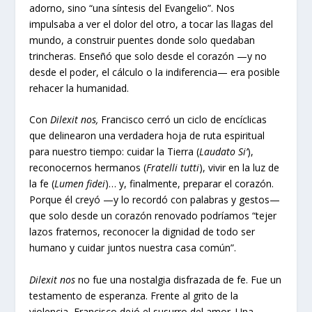
adorno, sino “una síntesis del Evangelio”. Nos
impulsaba a ver el dolor del otro, a tocar las llagas del
mundo, a construir puentes donde solo quedaban
trincheras. Enseñó que solo desde el corazón —y no
desde el poder, el cálculo o la indiferencia— era posible
rehacer la humanidad.
Con
Dilexit nos,
Francisco cerró un ciclo de encíclicas
que delinearon una verdadera hoja de ruta espiritual
para nuestro tiempo: cuidar la Tierra (
Laudato Si’
),
reconocernos hermanos (
Fratelli tutti
), vivir en la luz de
la fe (
Lumen fidei
)… y, finalmente, preparar el corazón.
Porque él creyó —y lo recordó con palabras y gestos—
que solo desde un corazón renovado podríamos “tejer
lazos fraternos, reconocer la dignidad de todo ser
humano y cuidar juntos nuestra casa común”.
Dilexit nos
no fue una nostalgia disfrazada de fe. Fue un
testamento de esperanza. Frente al grito de la
violencia, Francisco dejó el susurro del amor. Una