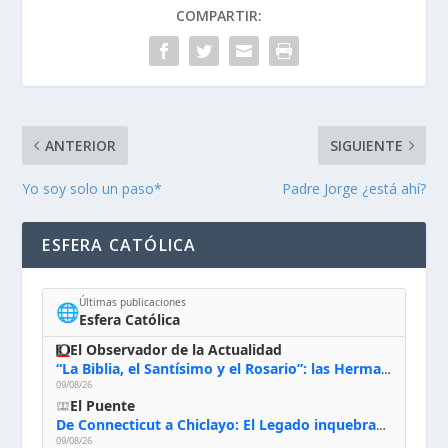
COMPARTIR:
ANTERIOR
SIGUIENTE
Yo soy solo un paso*
Padre Jorge ¿está ahí?
ESFERA CATÓLICA
Últimas publicaciones
🌐
Esfera Católica
El Observador de la Actualidad
“La Biblia, el Santísimo y el Rosario”: las Hermanas de Belén, evacuadas por el incendio de Huelva, España
09/08/26
El Puente
De Connecticut a Chiclayo: El Legado inquebrantable de Monseñor Juan Tomis Stack
09/08/26