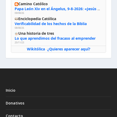
Camino Católico
Papa León Xiv en el Ángelus, 9-8-2026: «Jesús no nos abandona y si lo acogemos con humildad con la oración, los sacramentos y la escucha de su Palabra, en Él encontraremos paz, luz y fuerza para nuestro camino»
09/08/26
Enciclopedia Católica
Verificabilidad de los hechos de la Biblia
08/08/26
Una historia de tres
Lo que aprendimos del fracaso al emprender
25/11/23
Wikitólica
¿Quieres aparecer aquí?
·
Inicio
Donativos
Contacto