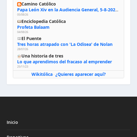
Camino Católico
Papa León Xiv en la Audiencia General, 5-8-2026: «Dios en el primer puesto; la oración, nuestra primera obligación; la liturgia, la primera fuente de la vida divina que se nos comunica, la primera escuela de nuestra vida espiritual»
05/08/26
Enciclopedia Católica
Profeta Balaam
04/08/26
El Puente
Tres horas atrapado con 'La Odisea' de Nolan
28/07/26
Una historia de tres
Lo que aprendimos del fracaso al emprender
25/11/23
Wikitólica
¿Quieres aparecer aquí?
·
Inicio