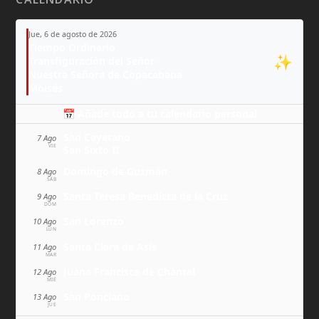
Jue, 6 de agosto de 2026
Tiempo Ordinario
✨
Transfiguración del Señor
Nuestra Señora de Copacabana
Moisés
📅 Añade todo a tu calendario personal
San Cayetano
7 Ago
VIE
San Sixto II
Domingo de Guzmán
8 Ago
SÁB
Santa Teresa Benedicta de la Cruz
9 Ago
DOM
San Lorenzo
10 Ago
LUN
Santa Clara de Asís
11 Ago
MAR
Juana Francisca de Chantal
12 Ago
MIÉ
San Ponciano
13 Ago
JUE