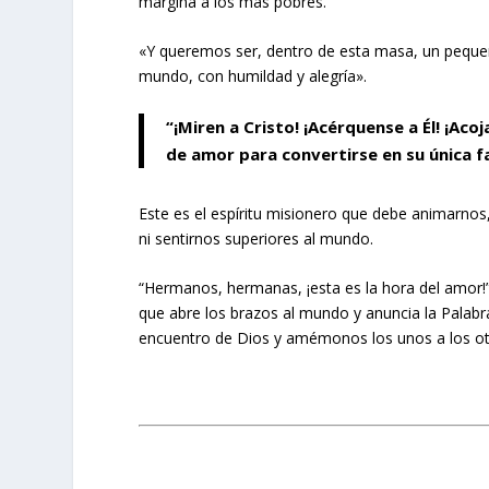
margina a los más pobres.
«Y queremos ser, dentro de esta masa, un peque
mundo, con humildad y alegría».
“¡Miren a Cristo! ¡Acérquense a Él! ¡Ac
de amor para convertirse en su única fa
Este es el espíritu misionero que debe animarno
ni sentirnos superiores al mundo.
“Hermanos, hermanas, ¡esta es la hora del amor!”,
que abre los brazos al mundo y anuncia la Palab
encuentro de Dios y amémonos los unos a los ot