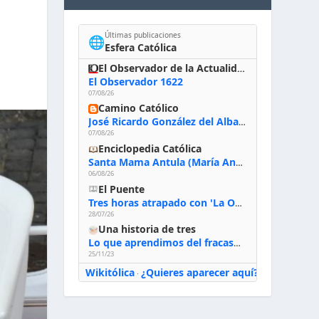
”
Últimas publicaciones
🌐
Esfera Católica
El Observador de la Actualidad
El Observador 1622
07/08/26
Camino Católico
José Ricardo González del Alba, artista sacro: «Yo oro, hablo con Dios, le pido al Espíritu Santo su inspiración y siempre pinto rezando el rosario para que sea Él quien actúe a través de mis manos»
07/08/26
Enciclopedia Católica
Santa Mama Antula (María Antonia de Paz y Figueroa)
06/08/26
El Puente
Tres horas atrapado con 'La Odisea' de Nolan
28/07/26
Una historia de tres
Lo que aprendimos del fracaso al emprender
25/11/23
Wikitólica
¿Quieres aparecer aquí?
·