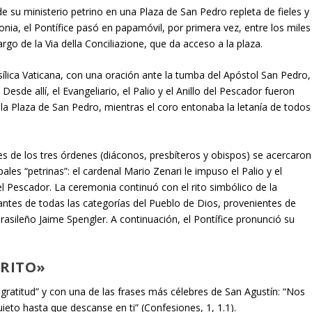
de su ministerio petrino en una Plaza de San Pedro repleta de fieles y
monia, el Pontífice pasó en papamóvil, por primera vez, entre los miles
go de la Via della Conciliazione, que da acceso a la plaza.
ica Vaticana, con una oración ante la tumba del Apóstol San Pedro,
 Desde allí, el Evangeliario, el Palio y el Anillo del Pescador fueron
e la Plaza de San Pedro, mientras el coro entonaba la letanía de todos
es de los tres órdenes (diáconos, presbíteros y obispos) se acercaron
ales “petrinas”: el cardenal Mario Zenari le impuso el Palio y el
del Pescador. La ceremonia continuó con el rito simbólico de la
antes de todas las categorías del Pueblo de Dios, provenientes de
brasileño Jaime Spengler. A continuación, el Pontífice pronunció su
ÉRITO»
gratitud” y con una de las frases más célebres de San Agustín: “Nos
uieto hasta que descanse en ti” (
Confesiones
, 1, 1.1).