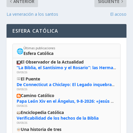
ANTERIOR
SIGUIENTE
La veneración a los santos
El acoso
ESFERA CATÓLICA
Últimas publicaciones
🌐
Esfera Católica
El Observador de la Actualidad
“La Biblia, el Santísimo y el Rosario”: las Hermanas de Belén, evacuadas por el incendio de Huelva, España
09/08/26
El Puente
De Connecticut a Chiclayo: El Legado inquebrantable de Monseñor Juan Tomis Stack
09/08/26
Camino Católico
Papa León Xiv en el Ángelus, 9-8-2026: «Jesús no nos abandona y si lo acogemos con humildad con la oración, los sacramentos y la escucha de su Palabra, en Él encontraremos paz, luz y fuerza para nuestro camino»
09/08/26
Enciclopedia Católica
Verificabilidad de los hechos de la Biblia
08/08/26
Una historia de tres