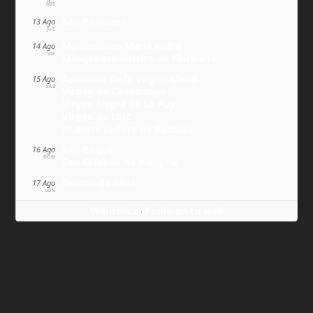
MIÉ
San Ponciano
13 Ago
JUE
Maximiliano María Kolbe
14 Ago
VIE
Milagro eucarístico de Florencia
Asunción de la Virgen María
15 Ago
SÁB
Virgen de Covadonga
Virgen Negra de Le Puy
Virgen de Lluc
Nuestra Señora de Budslau
San Roque
16 Ago
DOM
San Esteban de Hungría
Beatriz de Silva
17 Ago
LUN
Wikitólica
Ponlo en tu web
·