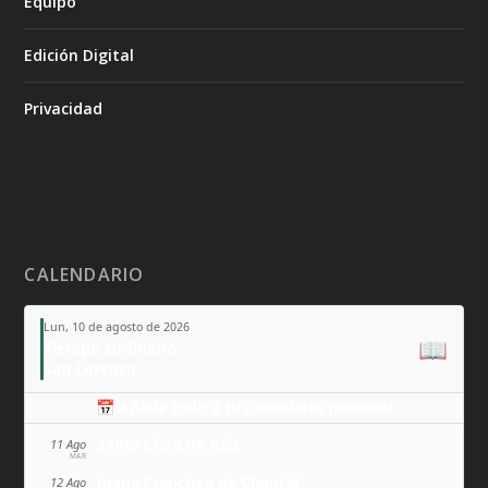
Equipo
Edición Digital
Privacidad
CALENDARIO
Lun, 10 de agosto de 2026
📖
Tiempo Ordinario
San Lorenzo
📅 Añade todo a tu calendario personal
Santa Clara de Asís
11 Ago
MAR
Juana Francisca de Chantal
12 Ago