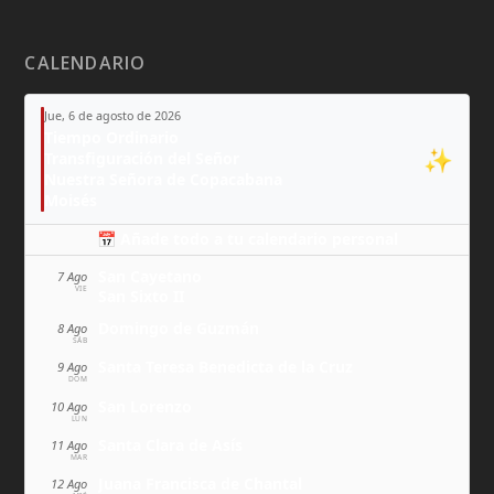
CALENDARIO
Jue, 6 de agosto de 2026
Tiempo Ordinario
✨
Transfiguración del Señor
Nuestra Señora de Copacabana
Moisés
📅 Añade todo a tu calendario personal
San Cayetano
7 Ago
VIE
San Sixto II
Domingo de Guzmán
8 Ago
SÁB
Santa Teresa Benedicta de la Cruz
9 Ago
DOM
San Lorenzo
10 Ago
LUN
Santa Clara de Asís
11 Ago
MAR
Juana Francisca de Chantal
12 Ago