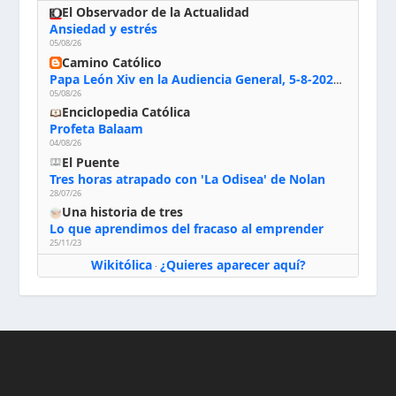
El Observador de la Actualidad
Ansiedad y estrés
05/08/26
Camino Católico
Papa León Xiv en la Audiencia General, 5-8-2026: «Dios en el primer puesto; la oración, nuestra primera obligación; la liturgia, la primera fuente de la vida divina que se nos comunica, la primera escuela de nuestra vida espiritual»
05/08/26
Enciclopedia Católica
Profeta Balaam
04/08/26
El Puente
Tres horas atrapado con 'La Odisea' de Nolan
28/07/26
Una historia de tres
Lo que aprendimos del fracaso al emprender
25/11/23
Wikitólica
¿Quieres aparecer aquí?
·