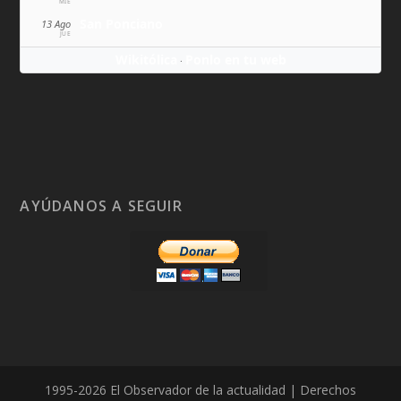
MIÉ
San Ponciano
13 Ago
JUE
Wikitólica
Ponlo en tu web
·
AYÚDANOS A SEGUIR
1995-2026 El Observador de la actualidad | Derechos