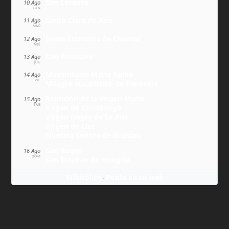
San Lorenzo
10 Ago
LUN
Santa Clara de Asís
11 Ago
MAR
Juana Francisca de Chantal
12 Ago
MIÉ
San Ponciano
13 Ago
JUE
Maximiliano María Kolbe
14 Ago
VIE
Milagro eucarístico de Florencia
Asunción de la Virgen María
15 Ago
SÁB
Virgen de Covadonga
Virgen Negra de Le Puy
Virgen de Lluc
Nuestra Señora de Budslau
San Roque
16 Ago
DOM
San Esteban de Hungría
Wikitólica
Ponlo en tu web
·