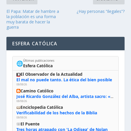
El Papa: Matar de hambre a
¿Hay personas “ilegales”?
la población es una forma
muy barata de hacer la
guerra
ESFERA CATÓLICA
Últimas publicaciones
🌐
Esfera Católica
El Observador de la Actualidad
El mal no puede tanto. La ética del bien posible
08/08/26
Camino Católico
José Ricardo González del Alba, artista sacro: «Yo oro, hablo con Dios, le pido al Espíritu Santo su inspiración y siempre pinto rezando el rosario para que sea Él quien actúe a través de mis manos»
08/08/26
Enciclopedia Católica
Verificabilidad de los hechos de la Biblia
08/08/26
El Puente
Tres horas atrapado con 'La Odisea' de Nolan