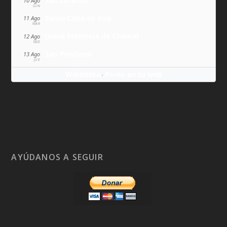
San Lorenzo
10 Ago
LUN
Santa Clara de Asís
11 Ago
MAR
Juana Francisca de Chantal
12 Ago
MIÉ
San Ponciano
13 Ago
JUE
Wikitólica
Ponlo en tu web
·
AYÚDANOS A SEGUIR