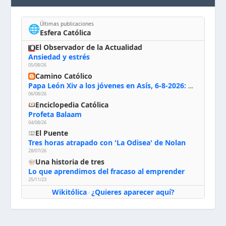
Últimas publicaciones
🌐
Esfera Católica
El Observador de la Actualidad
Ansiedad y estrés
05/08/26
Camino Católico
Papa León Xiv a los jóvenes en Asís, 6-8-2026: «De san Francisco aprendan la radicalidad evangélica: no los vuelve ciegos ni violentos, sino sensibles, atentos, siempre en el seguimiento de Jesús, humildes y acogiendo a todos»
06/08/26
Enciclopedia Católica
Profeta Balaam
04/08/26
El Puente
Tres horas atrapado con 'La Odisea' de Nolan
28/07/26
Una historia de tres
Lo que aprendimos del fracaso al emprender
25/11/23
Wikitólica
¿Quieres aparecer aquí?
·