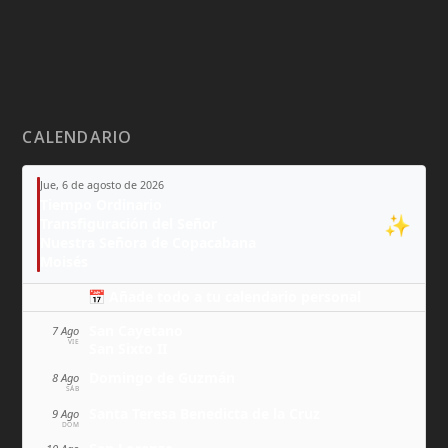
CALENDARIO
Jue, 6 de agosto de 2026
Tiempo Ordinario
✨
Transfiguración del Señor
Nuestra Señora de Copacabana
Moisés
📅 Añade todo a tu calendario personal
San Cayetano
7 Ago
VIE
San Sixto II
Domingo de Guzmán
8 Ago
SÁB
Santa Teresa Benedicta de la Cruz
9 Ago
DOM