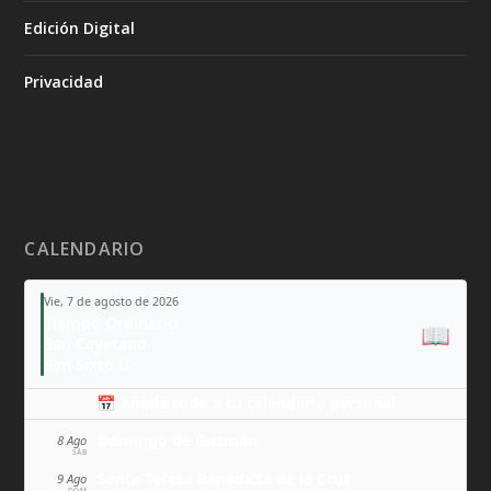
Edición Digital
Privacidad
CALENDARIO
Vie, 7 de agosto de 2026
Tiempo Ordinario
📖
San Cayetano
San Sixto II
📅 Añade todo a tu calendario personal
Domingo de Guzmán
8 Ago
SÁB
Santa Teresa Benedicta de la Cruz
9 Ago
DOM