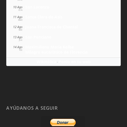
San Lorenzo
10 Ago
LUN
Santa Clara de Asís
11 Ago
MAR
Juana Francisca de Chantal
12 Ago
MIÉ
San Ponciano
13 Ago
JUE
Maximiliano María Kolbe
14 Ago
VIE
Milagro eucarístico de Florencia
Wikitólica
Ponlo en tu web
·
AYÚDANOS A SEGUIR