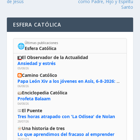
de Jesús
como Padre, Hijo y Espíritu
Santo
ESFERA CATÓLICA
Últimas publicaciones
🌐
Esfera Católica
El Observador de la Actualidad
Ansiedad y estrés
05/08/26
Camino Católico
Papa León Xiv a los jóvenes en Asís, 6-8-2026: «De san Francisco aprendan la radicalidad evangélica: no los vuelve ciegos ni violentos, sino sensibles, atentos, siempre en el seguimiento de Jesús, humildes y acogiendo a todos»
06/08/26
Enciclopedia Católica
Profeta Balaam
04/08/26
El Puente
Tres horas atrapado con 'La Odisea' de Nolan
28/07/26
Una historia de tres
Lo que aprendimos del fracaso al emprender
25/11/23