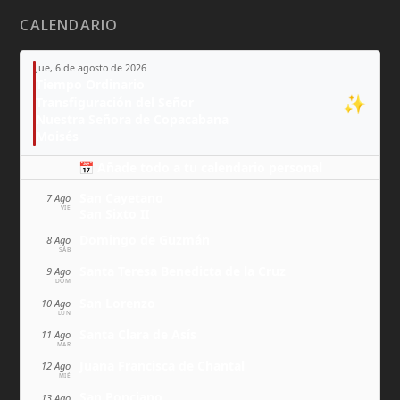
CALENDARIO
Jue, 6 de agosto de 2026
Tiempo Ordinario
✨
Transfiguración del Señor
Nuestra Señora de Copacabana
Moisés
📅 Añade todo a tu calendario personal
San Cayetano
7 Ago
VIE
San Sixto II
Domingo de Guzmán
8 Ago
SÁB
Santa Teresa Benedicta de la Cruz
9 Ago
DOM
San Lorenzo
10 Ago
LUN
Santa Clara de Asís
11 Ago
MAR
Juana Francisca de Chantal
12 Ago
MIÉ
San Ponciano
13 Ago