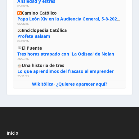
Ansiedad y estrés
05/08/26
Camino Católico
Papa León Xiv en la Audiencia General, 5-8-2026: «Dios en el primer puesto; la oración, nuestra primera obligación; la liturgia, la primera fuente de la vida divina que se nos comunica, la primera escuela de nuestra vida espiritual»
05/08/26
Enciclopedia Católica
Profeta Balaam
04/08/26
El Puente
Tres horas atrapado con 'La Odisea' de Nolan
28/07/26
Una historia de tres
Lo que aprendimos del fracaso al emprender
25/11/23
Wikitólica
¿Quieres aparecer aquí?
·
Inicio