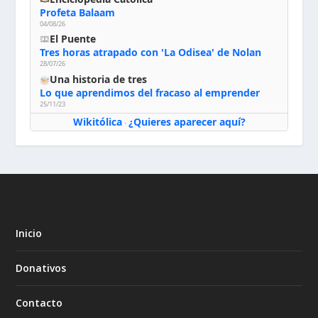
Profeta Balaam
04/08/26
El Puente
Tres horas atrapado con 'La Odisea' de Nolan
28/07/26
Una historia de tres
Lo que aprendimos del fracaso al emprender
25/11/23
Wikitólica
¿Quieres aparecer aquí?
·
Inicio
Donativos
Contacto