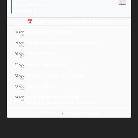
📖
San Cayetano
San Sixto II
📅 Añade todo a tu calendario personal
Domingo de Guzmán
8 Ago
SÁB
Santa Teresa Benedicta de la Cruz
9 Ago
DOM
San Lorenzo
10 Ago
LUN
Santa Clara de Asís
11 Ago
MAR
Juana Francisca de Chantal
12 Ago
MIÉ
San Ponciano
13 Ago
JUE
Maximiliano María Kolbe
14 Ago
VIE
Milagro eucarístico de Florencia
Wikitólica
Ponlo en tu web
·