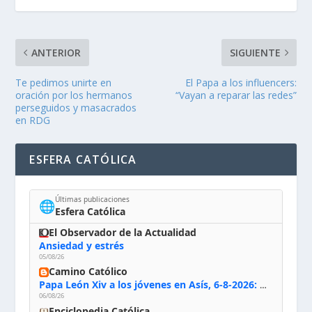
ANTERIOR
SIGUIENTE
Te pedimos unirte en
El Papa a los influencers:
oración por los hermanos
“Vayan a reparar las redes”
perseguidos y masacrados
en RDG
ESFERA CATÓLICA
Últimas publicaciones
🌐
Esfera Católica
El Observador de la Actualidad
Ansiedad y estrés
05/08/26
Camino Católico
Papa León Xiv a los jóvenes en Asís, 6-8-2026: «De san Francisco aprendan la radicalidad evangélica: no los vuelve ciegos ni violentos, sino sensibles, atentos, siempre en el seguimiento de Jesús, humildes y acogiendo a todos»
06/08/26
Enciclopedia Católica