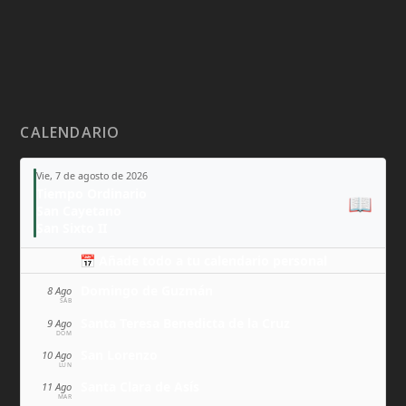
CALENDARIO
Vie, 7 de agosto de 2026
Tiempo Ordinario
📖
San Cayetano
San Sixto II
📅 Añade todo a tu calendario personal
Domingo de Guzmán
8 Ago
SÁB
Santa Teresa Benedicta de la Cruz
9 Ago
DOM
San Lorenzo
10 Ago
LUN
Santa Clara de Asís
11 Ago
MAR