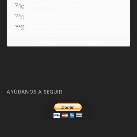
Juana Francisca de Chantal
12 Ago
MIÉ
San Ponciano
13 Ago
JUE
Maximiliano María Kolbe
14 Ago
VIE
Milagro eucarístico de Florencia
Wikitólica
Ponlo en tu web
·
AYÚDANOS A SEGUIR