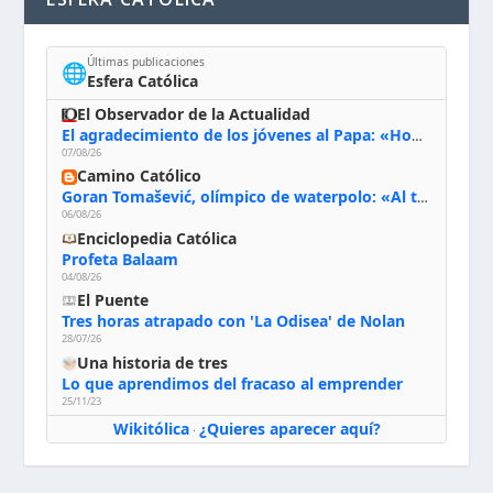
Últimas publicaciones
🌐
Esfera Católica
El Observador de la Actualidad
El agradecimiento de los jóvenes al Papa: «Hoy nos sentimos Iglesia»
07/08/26
Camino Católico
Goran Tomašević, olímpico de waterpolo: «Al terminar el Camino de Santiago entregué mi vida a Cristo; hablé con Dios y le dije: ‘Estoy listo; estoy a tu servicio. Puedo llevar lo que sea necesario para ti’»
06/08/26
Enciclopedia Católica
Profeta Balaam
04/08/26
El Puente
Tres horas atrapado con 'La Odisea' de Nolan
28/07/26
Una historia de tres
Lo que aprendimos del fracaso al emprender
25/11/23
Wikitólica
¿Quieres aparecer aquí?
·