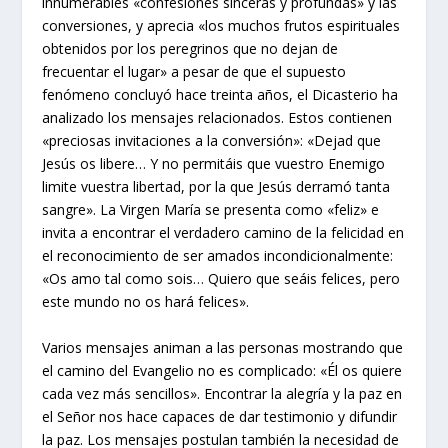
innumerables «confesiones sinceras y profundas» y las
conversiones, y aprecia «los muchos frutos espirituales
obtenidos por los peregrinos que no dejan de
frecuentar el lugar» a pesar de que el supuesto
fenómeno concluyó hace treinta años, el Dicasterio ha
analizado los mensajes relacionados. Estos contienen
«preciosas invitaciones a la conversión»: «Dejad que
Jesús os libere… Y no permitáis que vuestro Enemigo
limite vuestra libertad, por la que Jesús derramó tanta
sangre». La Virgen María se presenta como «feliz» e
invita a encontrar el verdadero camino de la felicidad en
el reconocimiento de ser amados incondicionalmente:
«Os amo tal como sois… Quiero que seáis felices, pero
este mundo no os hará felices».
Varios mensajes animan a las personas mostrando que
el camino del Evangelio no es complicado: «Él os quiere
cada vez más sencillos». Encontrar la alegría y la paz en
el Señor nos hace capaces de dar testimonio y difundir
la paz. Los mensajes postulan también la necesidad de