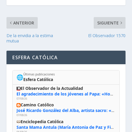
ANTERIOR
SIGUIENTE
De la envidia a la estima
El Observador 1570
mutua
ESFERA CATÓLICA
Últimas publicaciones
🌐
Esfera Católica
El Observador de la Actualidad
El agradecimiento de los jóvenes al Papa: «Hoy nos sentimos Iglesia»
07/08/26
Camino Católico
José Ricardo González del Alba, artista sacro: «Yo oro, hablo con Dios, le pido al Espíritu Santo su inspiración y siempre pinto rezando el rosario para que sea Él quien actúe a través de mis manos»
07/08/26
Enciclopedia Católica
Santa Mama Antula (María Antonia de Paz y Figueroa)
06/08/26