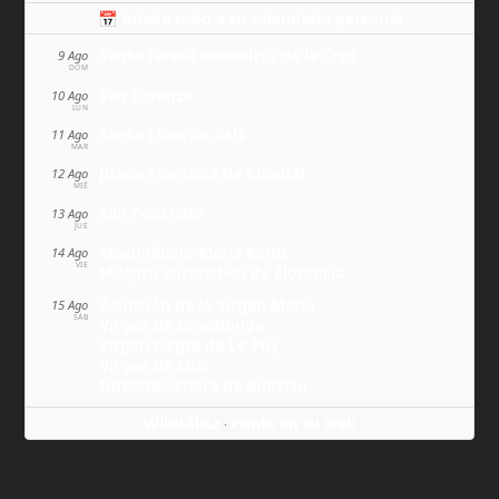
📅 Añade todo a tu calendario personal
Santa Teresa Benedicta de la Cruz
9 Ago
DOM
San Lorenzo
10 Ago
LUN
Santa Clara de Asís
11 Ago
MAR
Juana Francisca de Chantal
12 Ago
MIÉ
San Ponciano
13 Ago
JUE
Maximiliano María Kolbe
14 Ago
VIE
Milagro eucarístico de Florencia
Asunción de la Virgen María
15 Ago
SÁB
Virgen de Covadonga
Virgen Negra de Le Puy
Virgen de Lluc
Nuestra Señora de Budslau
Wikitólica
Ponlo en tu web
·