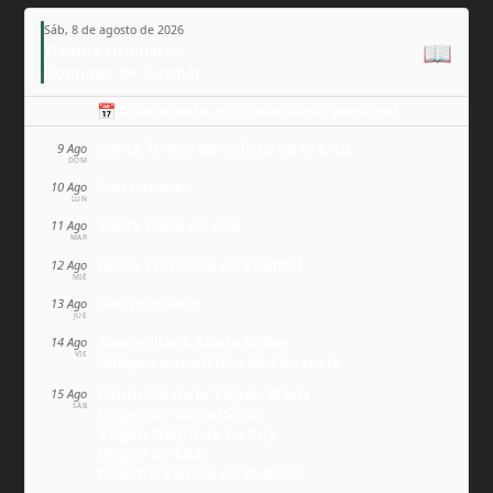
Sáb, 8 de agosto de 2026
📖
Tiempo Ordinario
Domingo de Guzmán
📅 Añade todo a tu calendario personal
Santa Teresa Benedicta de la Cruz
9 Ago
DOM
San Lorenzo
10 Ago
LUN
Santa Clara de Asís
11 Ago
MAR
Juana Francisca de Chantal
12 Ago
MIÉ
San Ponciano
13 Ago
JUE
Maximiliano María Kolbe
14 Ago
VIE
Milagro eucarístico de Florencia
Asunción de la Virgen María
15 Ago
SÁB
Virgen de Covadonga
Virgen Negra de Le Puy
Virgen de Lluc
Nuestra Señora de Budslau