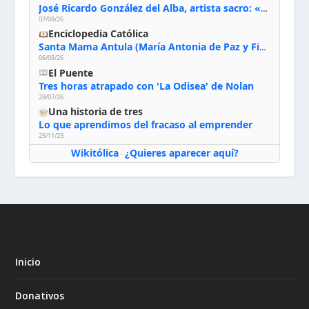
José Ricardo González del Alba, artista sacro: «Yo oro, hablo con Dios, le pido al Espíritu Santo su inspiración y siempre pinto rezando el rosario para que sea Él quien actúe a través de mis manos»
07/08/26
Enciclopedia Católica
Santa Mama Antula (María Antonia de Paz y Figueroa)
06/08/26
El Puente
Tres horas atrapado con 'La Odisea' de Nolan
28/07/26
Una historia de tres
Lo que aprendimos del fracaso al emprender
25/11/23
Wikitólica
¿Quieres aparecer aquí?
·
Inicio
Donativos