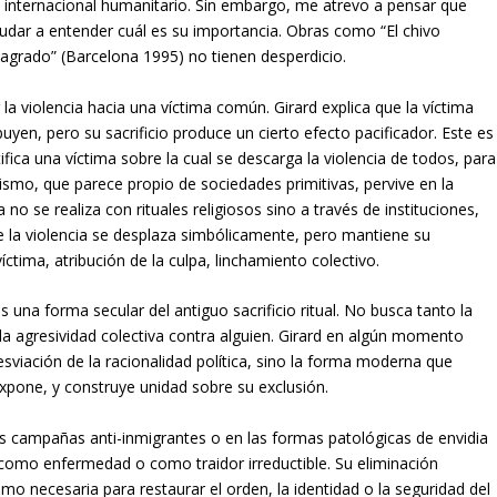
o internacional humanitario. Sin embargo, me atrevo a pensar que
yudar a entender cuál es su importancia. Obras como “El chivo
 sagrado” (Barcelona 1995) no tienen desperdicio.
ir la violencia hacia una víctima común. Girard explica que la víctima
buyen, pero su sacrificio produce un cierto efecto pacificador. Este es
fica una víctima sobre la cual se descarga la violencia de todos, para
nismo, que parece propio de sociedades primitivas, pervive en la
no se realiza con rituales religiosos sino a través de instituciones,
de la violencia se desplaza simbólicamente, pero mantiene su
víctima, atribución de la culpa, linchamiento colectivo.
s una forma secular del antiguo sacrificio ritual. No busca tanto la
la agresividad colectiva contra alguien. Girard en algún momento
esviación de la racionalidad política, sino la forma moderna que
 expone, y construye unidad sobre su exclusión.
sas campañas anti-inmigrantes o en las formas patológicas de envidia
 como enfermedad o como traidor irreductible. Su eliminación
como necesaria para restaurar el orden, la identidad o la seguridad del