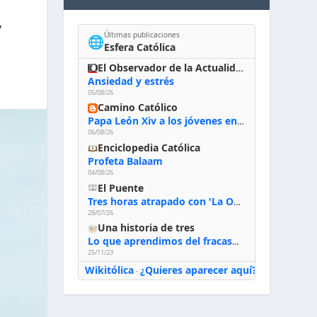
”
Últimas publicaciones
🌐
Esfera Católica
El Observador de la Actualidad
Ansiedad y estrés
05/08/26
Camino Católico
Papa León Xiv a los jóvenes en Asís, 6-8-2026: «De san Francisco aprendan la radicalidad evangélica: no los vuelve ciegos ni violentos, sino sensibles, atentos, siempre en el seguimiento de Jesús, humildes y acogiendo a todos»
06/08/26
Enciclopedia Católica
Profeta Balaam
04/08/26
El Puente
Tres horas atrapado con 'La Odisea' de Nolan
28/07/26
Una historia de tres
Lo que aprendimos del fracaso al emprender
25/11/23
Wikitólica
¿Quieres aparecer aquí?
·