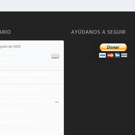
ARIO
AYÚDANOS A SEGUIR
agosto de 2026
Ordinario
📖
yetano
o II
ñade todo a tu calendario
personal
Domingo de Guzmán
Santa Teresa Benedicta de la Cruz
San Lorenzo
Santa Clara de Asís
Juana Francisca de Chantal