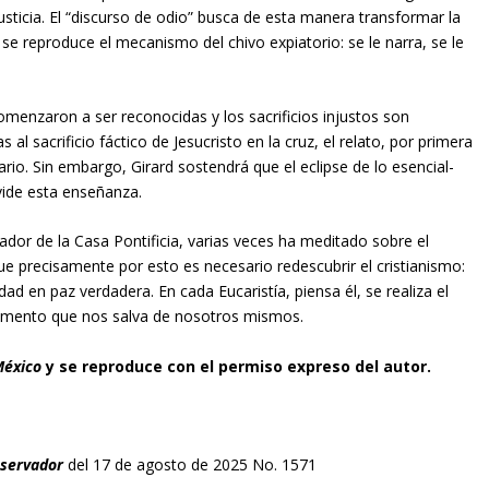
sticia. El “discurso de odio” busca de esta manera transformar la
o se reproduce el mecanismo del chivo expiatorio: se le narra, se le
comenzaron a ser reconocidas y los sacrificios injustos son
 al sacrificio fáctico de Jesucristo en la cruz, el relato, por primera
mario. Sin embargo, Girard sostendrá que el eclipse de lo esencial-
vide esta enseñanza.
ador de la Casa Pontificia, varias veces ha meditado sobre el
ue precisamente por esto es necesario redescubrir el cristianismo:
ad en paz verdadera. En cada Eucaristía, piensa él, se realiza el
cramento que nos salva de nosotros mismos.
México
y se reproduce con el permiso expreso del autor.
bservador
del 17 de agosto de 2025 No. 1571