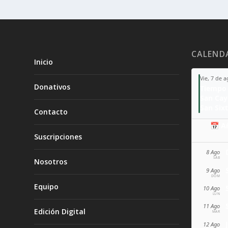
CALEND
Inicio
Vie, 7 de 
Donativos
Tiempo 
San Ca
San Sixt
Contacto
📅 A
Suscripciones
8 Ago
SÁB
Nosotros
9 Ago
DOM
Equipo
10 Ago
LUN
11 Ago
Edición Digital
MAR
12 Ago