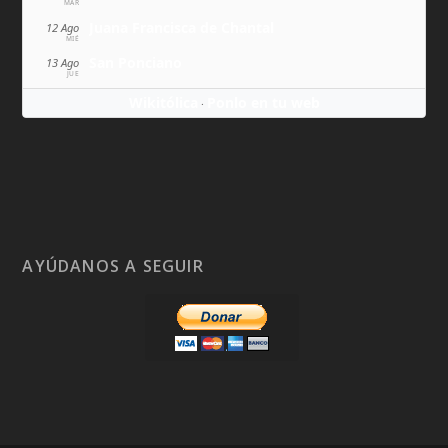
MAR
Juana Francisca de Chantal
12 Ago
MIÉ
San Ponciano
13 Ago
JUE
Wikitólica
Ponlo en tu web
·
AYÚDANOS A SEGUIR