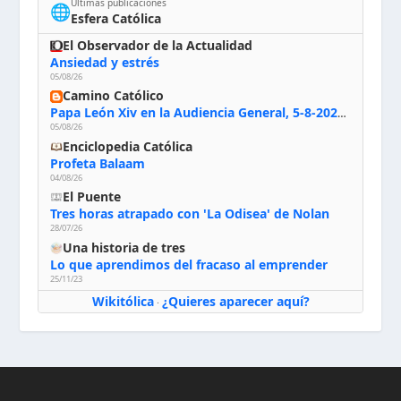
Últimas publicaciones
🌐
Esfera Católica
El Observador de la Actualidad
Ansiedad y estrés
05/08/26
Camino Católico
Papa León Xiv en la Audiencia General, 5-8-2026: «Dios en el primer puesto; la oración, nuestra primera obligación; la liturgia, la primera fuente de la vida divina que se nos comunica, la primera escuela de nuestra vida espiritual»
05/08/26
Enciclopedia Católica
Profeta Balaam
04/08/26
El Puente
Tres horas atrapado con 'La Odisea' de Nolan
28/07/26
Una historia de tres
Lo que aprendimos del fracaso al emprender
25/11/23
Wikitólica
¿Quieres aparecer aquí?
·