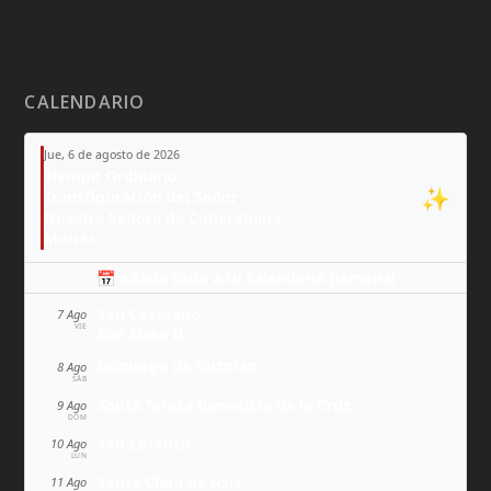
CALENDARIO
Jue, 6 de agosto de 2026
Tiempo Ordinario
✨
Transfiguración del Señor
Nuestra Señora de Copacabana
Moisés
📅 Añade todo a tu calendario personal
San Cayetano
7 Ago
VIE
San Sixto II
Domingo de Guzmán
8 Ago
SÁB
Santa Teresa Benedicta de la Cruz
9 Ago
DOM
San Lorenzo
10 Ago
LUN
Santa Clara de Asís
11 Ago