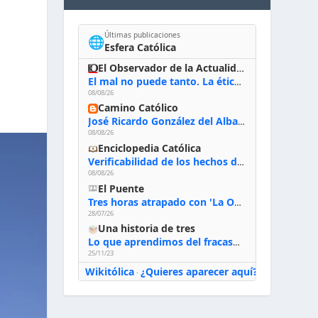
Últimas publicaciones
🌐
Esfera Católica
El Observador de la Actualidad
El mal no puede tanto. La ética del bien posible
08/08/26
Camino Católico
José Ricardo González del Alba, artista sacro: «Yo oro, hablo con Dios, le pido al Espíritu Santo su inspiración y siempre pinto rezando el rosario para que sea Él quien actúe a través de mis manos»
08/08/26
Enciclopedia Católica
Verificabilidad de los hechos de la Biblia
08/08/26
El Puente
Tres horas atrapado con 'La Odisea' de Nolan
28/07/26
Una historia de tres
Lo que aprendimos del fracaso al emprender
25/11/23
Wikitólica
¿Quieres aparecer aquí?
·