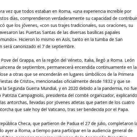
era vez que todos estaban en Roma, «una experiencia increíble por
 estos días, comprendieron verdaderamente su capacidad de contribui
plicó que los jóvenes, «con sus trajes tradicionales, sus oraciones, su
ravesaron las Puertas Santas de las diversas basílicas papales
l mundo». Hicieron lo mismo en Asís, tanto en la tumba de San
en será canonizado el 7 de septiembre.
ove del Grappa, en la región del Véneto, Italia, llegó a Roma. León
a quincena de septiembre, permanecerá encendida continuamente en la
dose a otras que se encenderán en lugares simbólicos de la Primera
 «Fiestas de Cristo», mencionadas oficialmente desde 1832 y que se
 a la Segunda Guerra Mundial, y en 2020 debido a la pandemia, no fu
ró Patrizia Campagnolo, presidenta del comité organizador, explicand
 las antorchas, llevadas por jóvenes atletas que parten de los cuatro
ntorcha que sale hoy del Vaticano, tras ser bendecida por el Papa.
epública Checa, que partieron de Padua el 27 de julio, completaron l
do ayer a Roma, a tiempo para participar en la audiencia general de