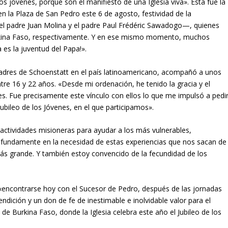
 jóvenes, porque son el manifiesto de una Iglesia viva». Esta fue la
en la Plaza de San Pedro este 6 de agosto, festividad de la
el padre Juan Molina y el padre Paul Frédéric Sawadogo—, quienes
Burkina Faso, respectivamente. Y en ese mismo momento, muchos
es la juventud del Papa!».
adres de Schoenstatt en el país latinoamericano, acompañó a unos
e 16 y 22 años. «Desde mi ordenación, he tenido la gracia y el
es. Fue precisamente este vínculo con ellos lo que me impulsó a pedi
ubileo de los Jóvenes, en el que participamos».
 actividades misioneras para ayudar a los más vulnerables,
rofundamente en la necesidad de estas experiencias que nos sacan de
s grande. Y también estoy convencido de la fecundidad de los
e «encontrarse hoy con el Sucesor de Pedro, después de las jornadas
ndición y un don de fe de inestimable e inolvidable valor para el
e Burkina Faso, donde la Iglesia celebra este año el Jubileo de los