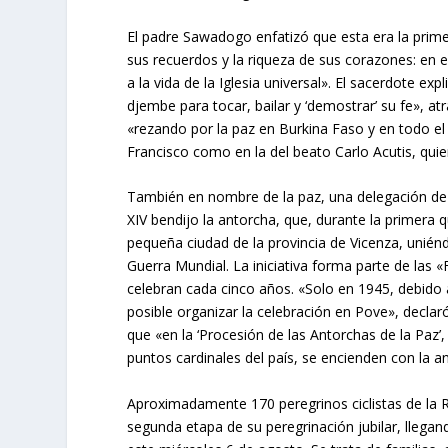
El padre Sawadogo enfatizó que esta era la prim
sus recuerdos y la riqueza de sus corazones: en
a la vida de la Iglesia universal». El sacerdote ex
djembe para tocar, bailar y ‘demostrar’ su fe», at
«rezando por la paz en Burkina Faso y en todo e
Francisco como en la del beato Carlo Acutis, qui
También en nombre de la paz, una delegación de P
XIV bendijo la antorcha, que, durante la primer
pequeña ciudad de la provincia de Vicenza, unién
Guerra Mundial. La iniciativa forma parte de las
celebran cada cinco años. «Solo en 1945, debido
posible organizar la celebración en Pove», decla
que «en la ‘Procesión de las Antorchas de la Paz’,
puntos cardinales del país, se encienden con la a
Aproximadamente 170 peregrinos ciclistas de la R
segunda etapa de su peregrinación jubilar, llegan