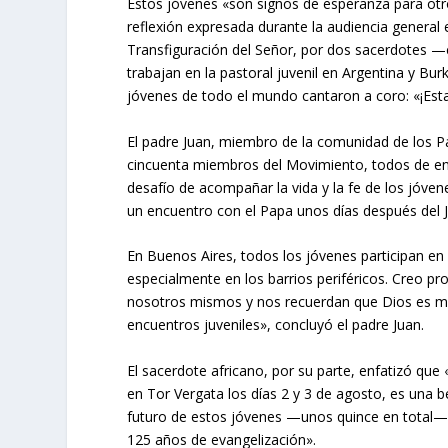
Estos jóvenes «son signos de esperanza para otros
reflexión expresada durante la audiencia general 
Transfiguración del Señor, por dos sacerdotes —
trabajan en la pastoral juvenil en Argentina y 
jóvenes de todo el mundo cantaron a coro: «¡Esta 
El padre Juan, miembro de la comunidad de los P
cincuenta miembros del Movimiento, todos de entr
desafío de acompañar la vida y la fe de los jóven
un encuentro con el Papa unos días después del J
En Buenos Aires, todos los jóvenes participan en
especialmente en los barrios periféricos. Creo p
nosotros mismos y nos recuerdan que Dios es má
encuentros juveniles», concluyó el padre Juan.
El sacerdote africano, por su parte, enfatizó qu
en Tor Vergata los días 2 y 3 de agosto, es una be
futuro de estos jóvenes —unos quince en total— d
125 años de evangelización».