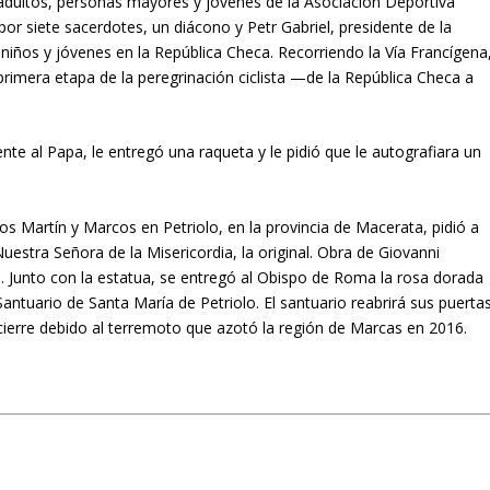
, adultos, personas mayores y jóvenes de la Asociación Deportiva
por siete sacerdotes, un diácono y Petr Gabriel, presidente de la
niños y jóvenes en la República Checa. Recorriendo la Vía Francígena
 primera etapa de la peregrinación ciclista —de la República Checa a
ente al Papa, le entregó una raqueta y le pidió que le autografiara un
os Martín y Marcos en Petriolo, en la provincia de Macerata, pidió a
uestra Señora de la Misericordia, la original. Obra de Giovanni
o. Junto con la estatua, se entregó al Obispo de Roma la rosa dorada
antuario de Santa María de Petriolo. El santuario reabrirá sus puerta
ierre debido al terremoto que azotó la región de Marcas en 2016.