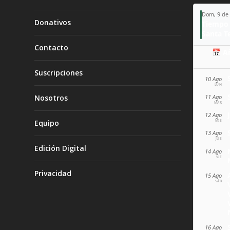
Dom, 9 de
Donativos
Tiempo 
Contacto
📅 A
Suscripciones
10 Ago
LUN
11 Ago
Nosotros
MAR
12 Ago
MIÉ
Equipo
13 Ago
JUE
Edición Digital
14 Ago
VIE
Privacidad
15 Ago
SÁB
16 Ago