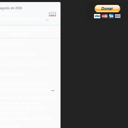
 agosto de 2026
📖
Ordinario
Santa Teresa Benedicta de la Cruz
ñade todo a tu calendario
personal
San Lorenzo
Santa Clara de Asís
Juana Francisca de Chantal
San Ponciano
Maximiliano María Kolbe
Milagro eucarístico de Florencia
Asunción de la Virgen María
Virgen de Covadonga
Virgen Negra de Le Puy
Virgen de Lluc
Nuestra Señora de Budslau
San Roque