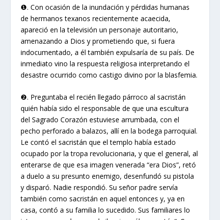
❶. Con ocasión de la inundación y pérdidas humanas
de hermanos texanos recientemente acaecida,
apareció en la televisión un personaje autoritario,
amenazando a Dios y prometiendo que, si fuera
indocumentado, a él también expulsaría de su país. De
inmediato vino la respuesta religiosa interpretando el
desastre ocurrido como castigo divino por la blasfemia.
❷. Preguntaba el recién llegado párroco al sacristán
quién había sido el responsable de que una escultura
del Sagrado Corazón estuviese arrumbada, con el
pecho perforado a balazos, allí en la bodega parroquial.
Le contó el sacristán que el templo había estado
ocupado por la tropa revolucionaria, y que el general, al
enterarse de que esa imagen venerada “era Dios”, retó
a duelo a su presunto enemigo, desenfundó su pistola
y disparó. Nadie respondió. Su señor padre servía
también como sacristán en aquel entonces y, ya en
casa, contó a su familia lo sucedido. Sus familiares lo