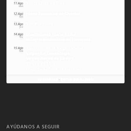
Santa Clara de Asís
11 Ago
MAR
Juana Francisca de Chantal
12 Ago
MIÉ
San Ponciano
13 Ago
JUE
Maximiliano María Kolbe
14 Ago
VIE
Milagro eucarístico de Florencia
Asunción de la Virgen María
15 Ago
SÁB
Virgen de Covadonga
Virgen Negra de Le Puy
Virgen de Lluc
Nuestra Señora de Budslau
Wikitólica
Ponlo en tu web
·
AYÚDANOS A SEGUIR