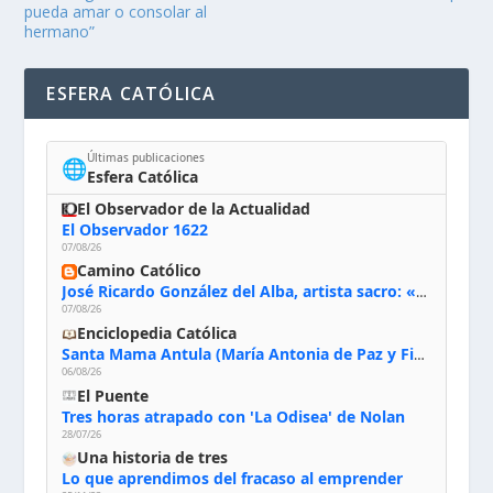
pueda amar o consolar al
hermano”
ESFERA CATÓLICA
Últimas publicaciones
🌐
Esfera Católica
El Observador de la Actualidad
El Observador 1622
07/08/26
Camino Católico
José Ricardo González del Alba, artista sacro: «Yo oro, hablo con Dios, le pido al Espíritu Santo su inspiración y siempre pinto rezando el rosario para que sea Él quien actúe a través de mis manos»
07/08/26
Enciclopedia Católica
Santa Mama Antula (María Antonia de Paz y Figueroa)
06/08/26
El Puente
Tres horas atrapado con 'La Odisea' de Nolan
28/07/26
Una historia de tres
Lo que aprendimos del fracaso al emprender