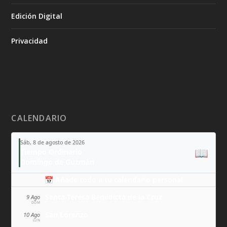
Edición Digital
Privacidad
CALENDARIO
Sáb, 8 de agosto de 2026
📖
Tiempo Ordinario
Domingo de Guzmán
📅 Añade todo a tu calendario personal
Santa Teresa Benedicta de la Cruz
9 Ago
DOM
San Lorenzo
10 Ago
LUN