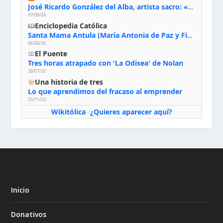
José Ricardo González del Alba, artista sacro: «Yo oro, hablo con Dios, le pido al Espíritu Santo su inspiración y siempre pinto rezando el rosario para que sea Él quien actúe a través de mis manos»
07/08/26
Enciclopedia Católica
Santa Mama Antula (María Antonia de Paz y Figueroa)
06/08/26
El Puente
Tres horas atrapado con 'La Odisea' de Nolan
28/07/26
Una historia de tres
Lo que aprendimos del fracaso al emprender
25/11/23
Wikitólica
¿Quieres aparecer aquí?
·
Inicio
Donativos