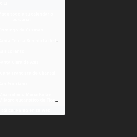
o II
ñade todo a tu calendario
personal
Domingo de Guzmán
Santa Teresa Benedicta de la Cruz
San Lorenzo
Santa Clara de Asís
Juana Francisca de Chantal
San Ponciano
Maximiliano María Kolbe
Milagro eucarístico de Florencia
itólica
Ponlo en tu web
·