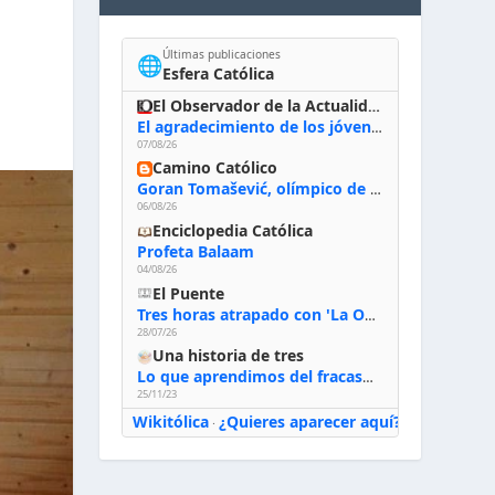
Últimas publicaciones
🌐
Esfera Católica
El Observador de la Actualidad
El agradecimiento de los jóvenes al Papa: «Hoy nos sentimos Iglesia»
07/08/26
Camino Católico
Goran Tomašević, olímpico de waterpolo: «Al terminar el Camino de Santiago entregué mi vida a Cristo; hablé con Dios y le dije: ‘Estoy listo; estoy a tu servicio. Puedo llevar lo que sea necesario para ti’»
06/08/26
Enciclopedia Católica
Profeta Balaam
04/08/26
El Puente
Tres horas atrapado con 'La Odisea' de Nolan
28/07/26
Una historia de tres
Lo que aprendimos del fracaso al emprender
25/11/23
Wikitólica
¿Quieres aparecer aquí?
·