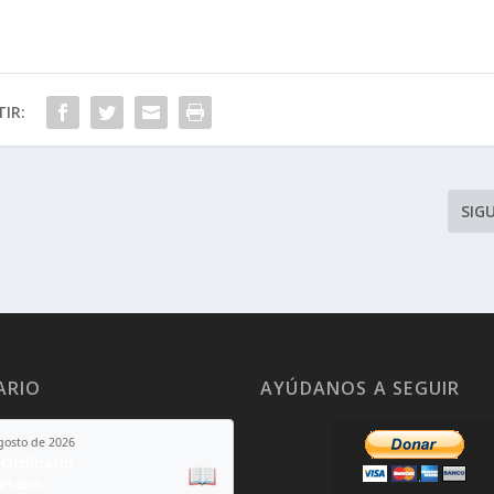
IR:
SIG
ARIO
AYÚDANOS A SEGUIR
agosto de 2026
Ordinario
📖
yetano