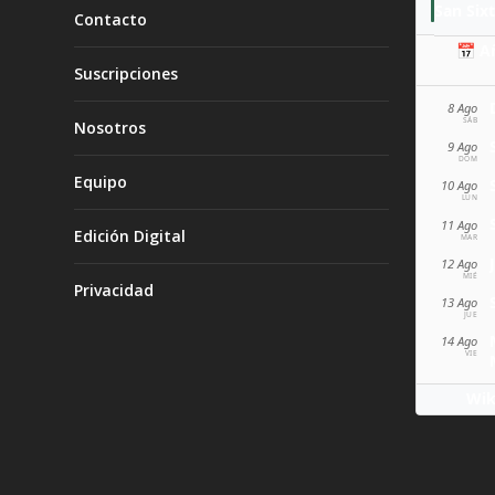
San Sixt
Contacto
📅 A
Suscripciones
8 Ago
SÁB
Nosotros
9 Ago
DOM
Equipo
10 Ago
LUN
11 Ago
Edición Digital
MAR
12 Ago
MIÉ
Privacidad
13 Ago
JUE
14 Ago
VIE
Wik