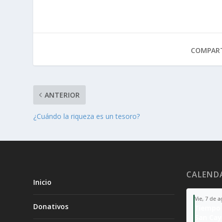
COMPART
ANTERIOR
¿Cuándo la riqueza es un tesoro?
CALEND
Inicio
Vie, 7 de 
Donativos
Tiempo 
San Ca