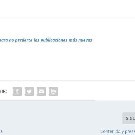
para no perderte las publicaciones más nuevas
IR:
SIG
za
Contenido y pres