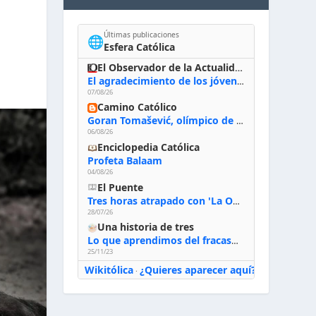
Últimas publicaciones
🌐
Esfera Católica
El Observador de la Actualidad
El agradecimiento de los jóvenes al Papa: «Hoy nos sentimos Iglesia»
07/08/26
Camino Católico
Goran Tomašević, olímpico de waterpolo: «Al terminar el Camino de Santiago entregué mi vida a Cristo; hablé con Dios y le dije: ‘Estoy listo; estoy a tu servicio. Puedo llevar lo que sea necesario para ti’»
06/08/26
Enciclopedia Católica
Profeta Balaam
04/08/26
El Puente
Tres horas atrapado con 'La Odisea' de Nolan
28/07/26
Una historia de tres
Lo que aprendimos del fracaso al emprender
25/11/23
Wikitólica
¿Quieres aparecer aquí?
·