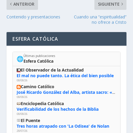
ANTERIOR
SIGUIENTE
Contenido y presentaciones
Cuando una “espiritualidad”
no ofrece a Cristo
ESFERA CATÓLICA
Últimas publicaciones
🌐
Esfera Católica
El Observador de la Actualidad
El mal no puede tanto. La ética del bien posible
08/08/26
Camino Católico
José Ricardo González del Alba, artista sacro: «Yo oro, hablo con Dios, le pido al Espíritu Santo su inspiración y siempre pinto rezando el rosario para que sea Él quien actúe a través de mis manos»
08/08/26
Enciclopedia Católica
Verificabilidad de los hechos de la Biblia
08/08/26
El Puente
Tres horas atrapado con 'La Odisea' de Nolan
28/07/26