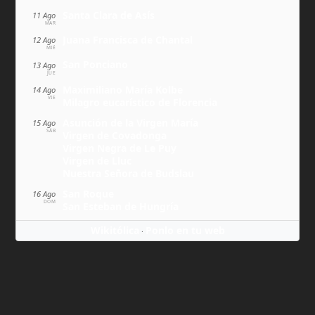
Santa Clara de Asís
11 Ago
MAR
Juana Francisca de Chantal
12 Ago
MIÉ
San Ponciano
13 Ago
JUE
Maximiliano María Kolbe
14 Ago
VIE
Milagro eucarístico de Florencia
Asunción de la Virgen María
15 Ago
SÁB
Virgen de Covadonga
Virgen Negra de Le Puy
Virgen de Lluc
Nuestra Señora de Budslau
San Roque
16 Ago
DOM
San Esteban de Hungría
Wikitólica
Ponlo en tu web
·