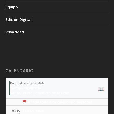
Equipo
Edición Digital
Privacidad
CALENDARIO
Dom, 9 de agosto de 2026
📖
Tiempo Ordinario
Santa Teresa Benedicta de la Cruz
📅 Añade todo a tu calendario personal
San Lorenzo
10 Ago
LUN