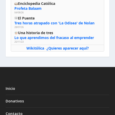
Enciclopedia Católica
Profeta Balaam
04/08/26
El Puente
Tres horas atrapado con 'La Odisea' de Nolan
28/07/26
Una historia de tres
Lo que aprendimos del fracaso al emprender
25/11/23
Wikitólica
¿Quieres aparecer aquí?
·
Inicio
Donativos
Contacto