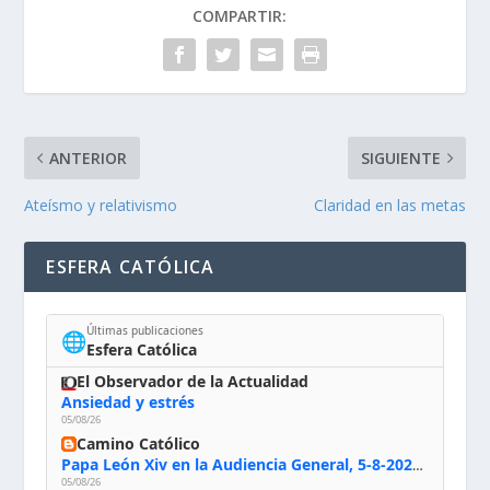
COMPARTIR:
ANTERIOR
SIGUIENTE
Ateísmo y relativismo
Claridad en las metas
ESFERA CATÓLICA
Últimas publicaciones
🌐
Esfera Católica
El Observador de la Actualidad
Ansiedad y estrés
05/08/26
Camino Católico
Papa León Xiv en la Audiencia General, 5-8-2026: «Dios en el primer puesto; la oración, nuestra primera obligación; la liturgia, la primera fuente de la vida divina que se nos comunica, la primera escuela de nuestra vida espiritual»
05/08/26