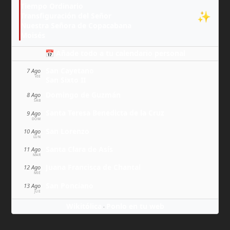
Tiempo Ordinario
✨
Transfiguración del Señor
Nuestra Señora de Copacabana
Moisés
📅 Añade todo a tu calendario personal
San Cayetano
7 Ago
VIE
San Sixto II
Domingo de Guzmán
8 Ago
SÁB
Santa Teresa Benedicta de la Cruz
9 Ago
DOM
San Lorenzo
10 Ago
LUN
Santa Clara de Asís
11 Ago
MAR
Juana Francisca de Chantal
12 Ago
MIÉ
San Ponciano
13 Ago
JUE
Wikitólica
Ponlo en tu web
·