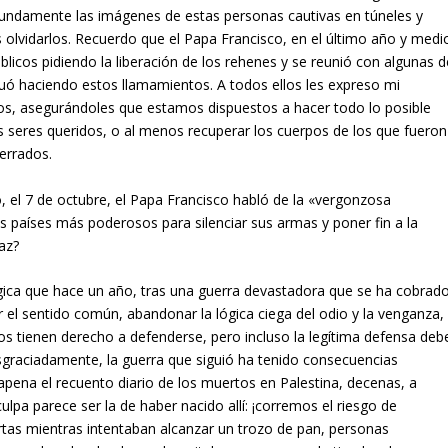
undamente las imágenes de estas personas cautivas en túneles y
olvidarlos. Recuerdo que el Papa Francisco, en el último año y medi
licos pidiendo la liberación de los rehenes y se reunió con algunas d
inuó haciendo estos llamamientos. A todos ellos les expreso mi
tos, asegurándoles que estamos dispuestos a hacer todo lo posible
s seres queridos, o al menos recuperar los cuerpos de los que fueron
errados.
, el 7 de octubre, el Papa Francisco habló de la «vergonzosa
s países más poderosos para silenciar sus armas y poner fin a la
az?
ágica que hace un año, tras una guerra devastadora que se ha cobrad
 el sentido común, abandonar la lógica ciega del odio y la venganza,
os tienen derecho a defenderse, pero incluso la legítima defensa deb
sgraciadamente, la guerra que siguió ha tenido consecuencias
ena el recuento diario de los muertos en Palestina, decenas, a
ulpa parece ser la de haber nacido allí: ¡corremos el riesgo de
tas mientras intentaban alcanzar un trozo de pan, personas