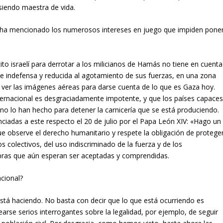
e siendo maestra de vida.
y ha mencionado los numerosos intereses en juego que impiden pone
ito israelí para derrotar a los milicianos de Hamás no tiene en cuenta
e indefensa y reducida al agotamiento de sus fuerzas, en una zona
n ver las imágenes aéreas para darse cuenta de lo que es Gaza hoy.
ernacional es desgraciadamente impotente, y que los países capace
a no lo han hecho para detener la carnicería que se está produciendo.
ciadas a este respecto el 20 de julio por el Papa León XIV: «Hago un
e observe el derecho humanitario y respete la obligación de protege
gos colectivos, del uso indiscriminado de la fuerza y de los
bras que aún esperan ser aceptadas y comprendidas.
cional?
tá haciendo. No basta con decir que lo que está ocurriendo es
earse serios interrogantes sobre la legalidad, por ejemplo, de seguir