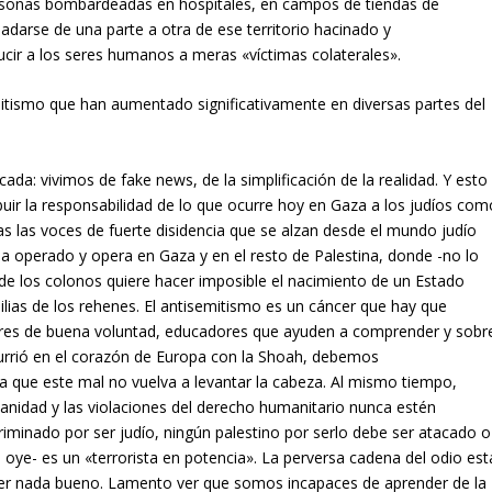
rsonas bombardeadas en hospitales, en campos de tiendas de
darse de una parte a otra de ese territorio hacinado y
ucir a los seres humanos a meras «víctimas colaterales».
tismo que han aumentado significativamente en diversas partes del
icada: vivimos de
fake news
, de la simplificación de la realidad. Y esto
ibuir la responsabilidad de lo que ocurre hoy en Gaza a los judíos com
 las voces de fuerte disidencia que se alzan desde el mundo judío
 ha operado y opera en Gaza y en el resto de Palestina, donde -no lo
e los colonos quiere hacer imposible el nacimiento de un Estado
ilias de los rehenes. El antisemitismo es un cáncer que hay que
jeres de buena voluntad, educadores que ayuden a comprender y sobr
urrió en el corazón de Europa con la Shoah, debemos
que este mal no vuelva a levantar la cabeza. Al mismo tiempo,
nidad y las violaciones del derecho humanitario nunca estén
criminado por ser judío, ningún palestino por serlo debe ser atacado o
ye- es un «terrorista en potencia». La perversa cadena del odio est
aer nada bueno. Lamento ver que somos incapaces de aprender de la