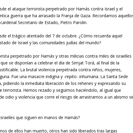
sde el ataque terrorista perpetrado por Hamás contra Israel y el
ntica guerra que ha arrasado la Franja de Gaza. Recordamos aquello
ardenal Secretario de Estado, Pietro Parolin.
sde el trágico atentado del 7 de octubre. ¿Cómo recuerda aquel
Estado de Israel y las comunidades judías del mundo?
rorista perpetrado por Hamás y otras milicias contra miles de israelíes
que se disponían a celebrar el día de Simjat Torá, al final de la
tificable. La brutal violencia perpetrada contra niños, mujeres,
alguna. Fue una masacre indigna y -repito- inhumana. La Santa Sede
 pidiendo la inmediata liberación de los rehenes y expresando su
ue terrorista. Hemos rezado y seguimos haciéndolo, al igual que
de odio y violencia que corre el riesgo de arrastrarnos a un abismo si
es israelíes que siguen en manos de Hamás?
s de ellos han muerto, otros han sido liberados tras largas