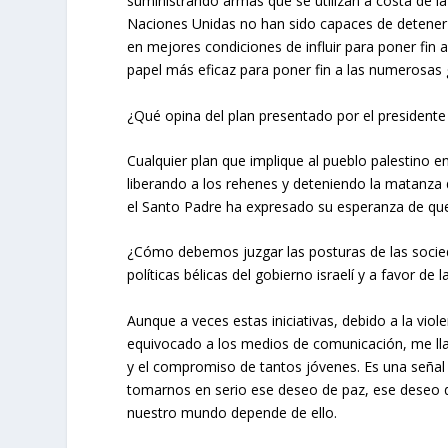
suministrando armas que se utilizan a costa de la
Naciones Unidas no han sido capaces de detener l
en mejores condiciones de influir para poner fin 
papel más eficaz para poner fin a las numerosas g
¿Qué opina del plan presentado por el presidente 
Cualquier plan que implique al pueblo palestino e
liberando a los rehenes y deteniendo la matanza 
el Santo Padre ha expresado su esperanza de que 
¿Cómo debemos juzgar las posturas de las socieda
políticas bélicas del gobierno israelí y a favor de l
Aunque a veces estas iniciativas, debido a la vio
equivocado a los medios de comunicación, me lla
y el compromiso de tantos jóvenes. Es una seña
tomarnos en serio ese deseo de paz, ese deseo 
nuestro mundo depende de ello.