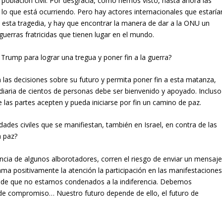
 población civil. Por desgracia, como hemos visto, hasta ahora las
o que está ocurriendo. Pero hay actores internacionales que estaría
a esta tragedia, y hay que encontrar la manera de dar a la ONU un
uerras fratricidas que tienen lugar en el mundo.
Trump para lograr una tregua y poner fin a la guerra?
n las decisiones sobre su futuro y permita poner fin a esta matanza,
diaria de cientos de personas debe ser bienvenido y apoyado. Incluso
las partes acepten y pueda iniciarse por fin un camino de paz.
des civiles que se manifiestan, también en Israel, en contra de las
a paz?
lencia de algunos alborotadores, corren el riesgo de enviar un mensaj
ma positivamente la atención la participación en las manifestacione
l de que no estamos condenados a la indiferencia. Debemos
de compromiso… Nuestro futuro depende de ello, el futuro de