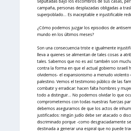
sepultadas bajo los escombros de sus casas, pe
campaña, personas desplazadas obligadas a trasla
superpoblado… Es inaceptable e injustificable red
¿Cómo podemos juzgar los episodios de antisemi
mundo en los últimos meses?
Son una consecuencia triste e igualmente injustif
lleva a quienes se alimentan de tales cosas a atr
tales. Sabemos que no es así: también son muchas
contra la forma en que el actual gobierno israelí
olvidemos- el expansionismo a menudo violento d
palestino. Vemos el testimonio público de las fam
combatir y erradicar: hacen falta hombres y mu
todo a distinguir… No podemos olvidar lo que oc
comprometernos con todas nuestras fuerzas para 
debemos asegurarnos de que los actos de inhuma
justificados: ningún judío debe ser atacado o dis
discriminado porque -como desgraciadamente se o
destinada a generar una espiral que no puede tr