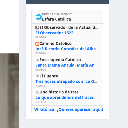
Últimas publicaciones
🌐
Esfera Católica
El Observador de la Actualidad
El Observador 1622
07/08/26
Camino Católico
José Ricardo González del Alba, artista sacro: «Yo oro, hablo con Dios, le pido al Espíritu Santo su inspiración y siempre pinto rezando el rosario para que sea Él quien actúe a través de mis manos»
07/08/26
Enciclopedia Católica
Santa Mama Antula (María Antonia de Paz y Figueroa)
06/08/26
El Puente
Tres horas atrapado con 'La Odisea' de Nolan
28/07/26
Una historia de tres
Lo que aprendimos del fracaso al emprender
25/11/23
Wikitólica
¿Quieres aparecer aquí?
·