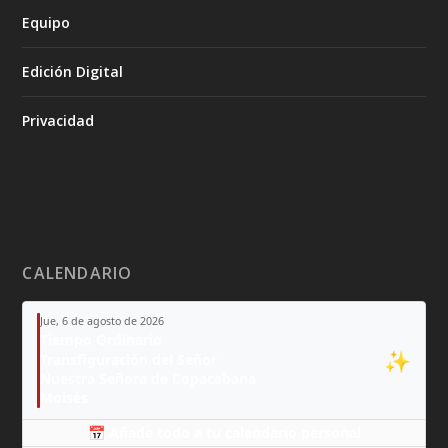
Equipo
Edición Digital
Privacidad
CALENDARIO
Jue, 6 de agosto de 2026
Tiempo Ordinario
✨
Transfiguración del Señor
Nuestra Señora de Copacabana
Moisés
📅 Añade todo a tu calendario personal