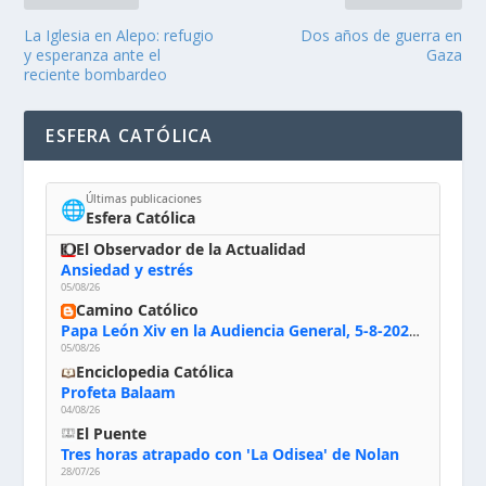
La Iglesia en Alepo: refugio
Dos años de guerra en
y esperanza ante el
Gaza
reciente bombardeo
ESFERA CATÓLICA
Últimas publicaciones
🌐
Esfera Católica
El Observador de la Actualidad
Ansiedad y estrés
05/08/26
Camino Católico
Papa León Xiv en la Audiencia General, 5-8-2026: «Dios en el primer puesto; la oración, nuestra primera obligación; la liturgia, la primera fuente de la vida divina que se nos comunica, la primera escuela de nuestra vida espiritual»
05/08/26
Enciclopedia Católica
Profeta Balaam
04/08/26
El Puente
Tres horas atrapado con 'La Odisea' de Nolan
28/07/26