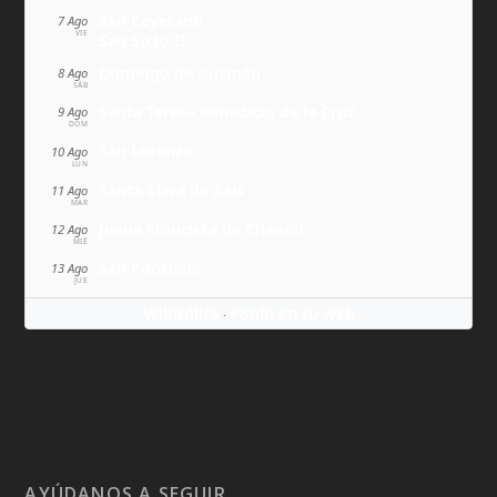
San Cayetano
7 Ago
VIE
San Sixto II
Domingo de Guzmán
8 Ago
SÁB
Santa Teresa Benedicta de la Cruz
9 Ago
DOM
San Lorenzo
10 Ago
LUN
Santa Clara de Asís
11 Ago
MAR
Juana Francisca de Chantal
12 Ago
MIÉ
San Ponciano
13 Ago
JUE
Wikitólica
Ponlo en tu web
·
AYÚDANOS A SEGUIR