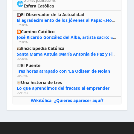
Últimas publicaciones
🌐
Esfera Católica
El Observador de la Actualidad
El agradecimiento de los jóvenes al Papa: «Hoy nos sentimos Iglesia»
07/08/26
Camino Católico
José Ricardo González del Alba, artista sacro: «Yo oro, hablo con Dios, le pido al Espíritu Santo su inspiración y siempre pinto rezando el rosario para que sea Él quien actúe a través de mis manos»
07/08/26
Enciclopedia Católica
Santa Mama Antula (María Antonia de Paz y Figueroa)
06/08/26
El Puente
Tres horas atrapado con 'La Odisea' de Nolan
28/07/26
Una historia de tres
Lo que aprendimos del fracaso al emprender
25/11/23
Wikitólica
¿Quieres aparecer aquí?
·