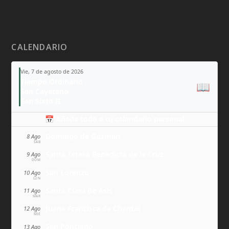
CALENDARIO
Vie, 7 de agosto de 2026
Tiempo Ordinario
📖
San Cayetano
San Sixto II
📅 Añade todo a tu calendario personal
Domingo de Guzmán
8 Ago
SÁB
Santa Teresa Benedicta de la Cruz
9 Ago
DOM
San Lorenzo
10 Ago
LUN
Santa Clara de Asís
11 Ago
MAR
Juana Francisca de Chantal
12 Ago
MIÉ
San Ponciano
13 Ago