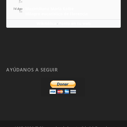
JUE
Maximiliano María Kolbe
14 Ago
VIE
Milagro eucarístico de Florencia
Wikitólica
Ponlo en tu web
·
AYÚDANOS A SEGUIR