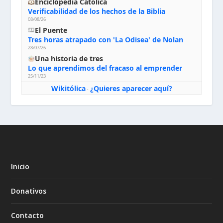
Enciclopedia Católica
Verificabilidad de los hechos de la Biblia
08/08/26
El Puente
Tres horas atrapado con 'La Odisea' de Nolan
28/07/26
Una historia de tres
Lo que aprendimos del fracaso al emprender
25/11/23
Wikitólica
¿Quieres aparecer aquí?
·
Inicio
Donativos
Contacto