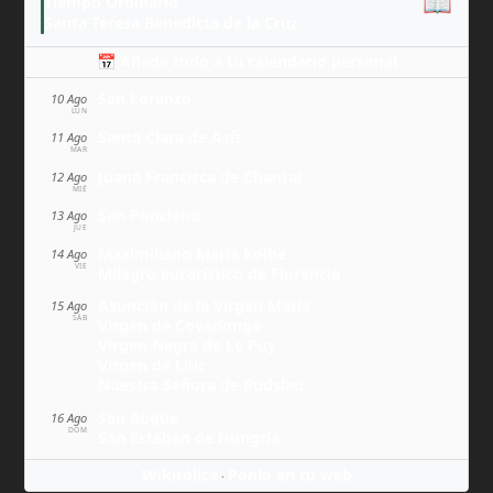
📖
Tiempo Ordinario
Santa Teresa Benedicta de la Cruz
📅 Añade todo a tu calendario personal
San Lorenzo
10 Ago
LUN
Santa Clara de Asís
11 Ago
MAR
Juana Francisca de Chantal
12 Ago
MIÉ
San Ponciano
13 Ago
JUE
Maximiliano María Kolbe
14 Ago
VIE
Milagro eucarístico de Florencia
Asunción de la Virgen María
15 Ago
SÁB
Virgen de Covadonga
Virgen Negra de Le Puy
Virgen de Lluc
Nuestra Señora de Budslau
San Roque
16 Ago
DOM
San Esteban de Hungría
Wikitólica
Ponlo en tu web
·