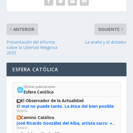
ANTERIOR
SIGUIENTE
Presentación del Informe
La araña y el dictador
sobre la Libertad Religiosa
2025
ESFERA CATÓLICA
Últimas publicaciones
🌐
Esfera Católica
El Observador de la Actualidad
El mal no puede tanto. La ética del bien posible
08/08/26
Camino Católico
José Ricardo González del Alba, artista sacro: «Yo oro, hablo con Dios, le pido al Espíritu Santo su inspiración y siempre pinto rezando el rosario para que sea Él quien actúe a través de mis manos»
08/08/26