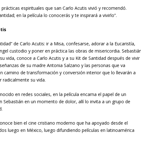
 prácticas espirituales que san Carlo Acutis vivió y recomendó.
ntidad; en la película lo conocerás y te inspirará a vivirlo”.
tis
tidad” de Carlo Acutis: ir a Misa, confesarse, adorar a la Eucaristía,
 ángel custodio y poner en práctica las obras de misericordia. Sebastián
su vida, conoce a Carlo Acutis y a su Kit de Santidad después de vivir
as enseñanzas de su madre Antonia Salzano y las personas que va
 camino de transformación y conversión interior que lo llevarán a
r radicalmente su vida.
cido en redes sociales, en la película encarna el papel de un
en Sebastián en un momento de dolor, allí lo invita a un grupo de
d.
 conoce bien el cine cristiano moderno que ha apoyado desde el
idos luego en México, luego difundiendo películas en latinoamérica