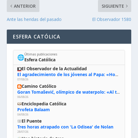
ANTERIOR
SIGUIENTE
Ante las heridas del pasado
El Observador 1580
ESFERA CATÓLICA
Últimas publicaciones
🌐
Esfera Católica
El Observador de la Actualidad
El agradecimiento de los jóvenes al Papa: «Hoy nos sentimos Iglesia»
07/08/26
Camino Católico
Goran Tomašević, olímpico de waterpolo: «Al terminar el Camino de Santiago entregué mi vida a Cristo; hablé con Dios y le dije: ‘Estoy listo; estoy a tu servicio. Puedo llevar lo que sea necesario para ti’»
06/08/26
Enciclopedia Católica
Profeta Balaam
04/08/26
El Puente
Tres horas atrapado con 'La Odisea' de Nolan
28/07/26