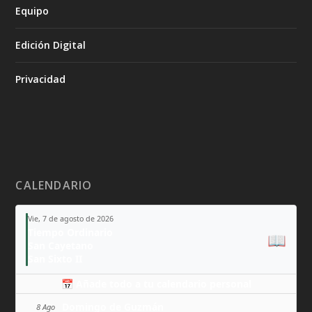
Equipo
Edición Digital
Privacidad
CALENDARIO
Vie, 7 de agosto de 2026
Tiempo Ordinario
📖
San Cayetano
San Sixto II
📅 Añade todo a tu calendario personal
Domingo de Guzmán
8 Ago