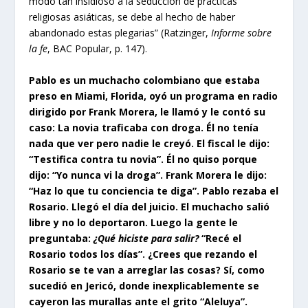
modo tan insidioso a la seducción de prácticas
religiosas asiáticas, se debe al hecho de haber
abandonado estas plegarias” (Ratzinger,
Informe sobre
la fe
, BAC Popular, p. 147).
Pablo es un muchacho colombiano que estaba
preso en Miami, Florida, oyó un programa en radio
dirigido por Frank Morera, le llamó y le contó su
caso: La novia traficaba con droga. Él no tenía
nada que ver pero nadie le creyó. El fiscal le dijo:
“Testifica contra tu novia”. Él no quiso porque
dijo: “Yo nunca vi la droga”. Frank Morera le dijo:
“Haz lo que tu conciencia te diga”. Pablo rezaba el
Rosario. Llegó el día del juicio. El muchacho salió
libre y no lo deportaron. Luego la gente le
preguntaba:
¿Qué hiciste para salir?
“Recé el
Rosario todos los días”. ¿Crees que rezando el
Rosario se te van a arreglar las cosas? Sí, como
sucedió en Jericó, donde inexplicablemente se
cayeron las murallas ante el grito “Aleluya”.