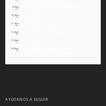
SÁB
Santa Teresa Benedicta de la Cruz
9 Ago
DOM
San Lorenzo
10 Ago
LUN
Santa Clara de Asís
11 Ago
MAR
Juana Francisca de Chantal
12 Ago
MIÉ
San Ponciano
13 Ago
JUE
Maximiliano María Kolbe
14 Ago
VIE
Milagro eucarístico de Florencia
Wikitólica
Ponlo en tu web
·
AYÚDANOS A SEGUIR