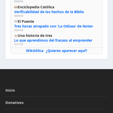
08/08/26
Enciclopedia Católica
Verificabilidad de los hechos de la Biblia
08/08/26
El Puente
Tres horas atrapado con 'La Odisea' de Nolan
28/07/26
Una historia de tres
Lo que aprendimos del fracaso al emprender
25/11/23
Wikitólica
¿Quieres aparecer aquí?
·
Inicio
Donativos