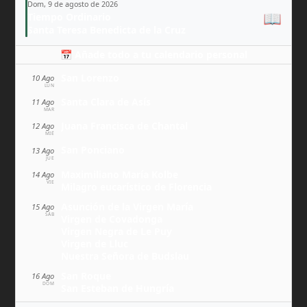
Dom, 9 de agosto de 2026
📖
Tiempo Ordinario
Santa Teresa Benedicta de la Cruz
📅 Añade todo a tu calendario personal
San Lorenzo
10 Ago
LUN
Santa Clara de Asís
11 Ago
MAR
Juana Francisca de Chantal
12 Ago
MIÉ
San Ponciano
13 Ago
JUE
Maximiliano María Kolbe
14 Ago
VIE
Milagro eucarístico de Florencia
Asunción de la Virgen María
15 Ago
SÁB
Virgen de Covadonga
Virgen Negra de Le Puy
Virgen de Lluc
Nuestra Señora de Budslau
San Roque
16 Ago
DOM
San Esteban de Hungría