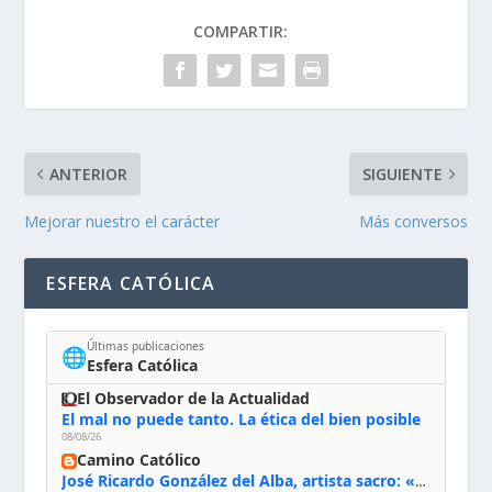
COMPARTIR:
ANTERIOR
SIGUIENTE
Mejorar nuestro el carácter
Más conversos
ESFERA CATÓLICA
Últimas publicaciones
🌐
Esfera Católica
El Observador de la Actualidad
El mal no puede tanto. La ética del bien posible
08/08/26
Camino Católico
José Ricardo González del Alba, artista sacro: «Yo oro, hablo con Dios, le pido al Espíritu Santo su inspiración y siempre pinto rezando el rosario para que sea Él quien actúe a través de mis manos»