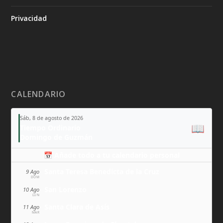
Privacidad
CALENDARIO
Sáb, 8 de agosto de 2026
📖
Tiempo Ordinario
Domingo de Guzmán
📅 Añade todo a tu calendario personal
Santa Teresa Benedicta de la Cruz
9 Ago
DOM
San Lorenzo
10 Ago
LUN
Santa Clara de Asís
11 Ago
MAR