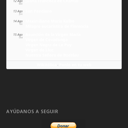
Juana Francisca de Chantal
12 Ago
MIÉ
San Ponciano
13 Ago
JUE
Maximiliano María Kolbe
14 Ago
VIE
Milagro eucarístico de Florencia
Asunción de la Virgen María
15 Ago
SÁB
Virgen de Covadonga
Virgen Negra de Le Puy
Virgen de Lluc
Nuestra Señora de Budslau
Wikitólica
Ponlo en tu web
·
AYÚDANOS A SEGUIR