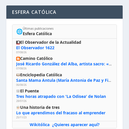
ESFERA CATÓLICA
Últimas publicaciones
🌐
Esfera Católica
El Observador de la Actualidad
El Observador 1622
07/08/26
Camino Católico
José Ricardo González del Alba, artista sacro: «Yo oro, hablo con Dios, le pido al Espíritu Santo su inspiración y siempre pinto rezando el rosario para que sea Él quien actúe a través de mis manos»
07/08/26
Enciclopedia Católica
Santa Mama Antula (María Antonia de Paz y Figueroa)
06/08/26
El Puente
Tres horas atrapado con 'La Odisea' de Nolan
28/07/26
Una historia de tres
Lo que aprendimos del fracaso al emprender
25/11/23
Wikitólica
¿Quieres aparecer aquí?
·