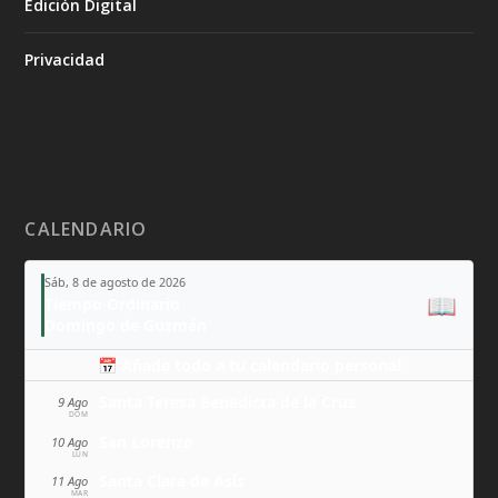
Edición Digital
Privacidad
CALENDARIO
Sáb, 8 de agosto de 2026
📖
Tiempo Ordinario
Domingo de Guzmán
📅 Añade todo a tu calendario personal
Santa Teresa Benedicta de la Cruz
9 Ago
DOM
San Lorenzo
10 Ago
LUN
Santa Clara de Asís
11 Ago
MAR