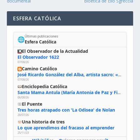
documental
bioética de Elio Sgreccia
ESFERA CATÓLICA
Últimas publicaciones
🌐
Esfera Católica
El Observador de la Actualidad
El Observador 1622
07/08/26
Camino Católico
José Ricardo González del Alba, artista sacro: «Yo oro, hablo con Dios, le pido al Espíritu Santo su inspiración y siempre pinto rezando el rosario para que sea Él quien actúe a través de mis manos»
07/08/26
Enciclopedia Católica
Santa Mama Antula (María Antonia de Paz y Figueroa)
06/08/26
El Puente
Tres horas atrapado con 'La Odisea' de Nolan
28/07/26
Una historia de tres
Lo que aprendimos del fracaso al emprender
25/11/23