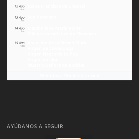
Juana Francisca de Chantal
12 Ago
MIÉ
San Ponciano
13 Ago
JUE
Maximiliano María Kolbe
14 Ago
VIE
Milagro eucarístico de Florencia
Asunción de la Virgen María
15 Ago
SÁB
Virgen de Covadonga
Virgen Negra de Le Puy
Virgen de Lluc
Nuestra Señora de Budslau
Wikitólica
Ponlo en tu web
·
AYÚDANOS A SEGUIR