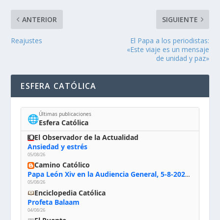
ANTERIOR
SIGUIENTE
Reajustes
El Papa a los periodistas:
«Este viaje es un mensaje
de unidad y paz»
ESFERA CATÓLICA
Últimas publicaciones
🌐
Esfera Católica
El Observador de la Actualidad
Ansiedad y estrés
05/08/26
Camino Católico
Papa León Xiv en la Audiencia General, 5-8-2026: «Dios en el primer puesto; la oración, nuestra primera obligación; la liturgia, la primera fuente de la vida divina que se nos comunica, la primera escuela de nuestra vida espiritual»
05/08/26
Enciclopedia Católica
Profeta Balaam
04/08/26