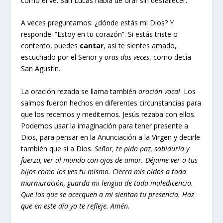
como él ve. San Lucas habla de orar sin desfallecer.
A veces preguntamos: ¿dónde estás mi Dios? Y
responde: “Estoy en tu corazón”. Si estás triste o
contento, puedes
cantar
, así te sientes amado,
escuchado por el Señor y
oras dos veces
, como decía
San Agustín.
La oración rezada se llama también
oración vocal
. Los
salmos fueron hechos en diferentes circunstancias para
que los recemos y meditemos. Jesús rezaba con ellos.
Podemos usar la imaginación para tener presente a
Dios, para pensar en la Anunciación a la Virgen y decirle
también que sí a Dios.
Señor, te pido paz, sabiduría y
fuerza, ver al mundo con ojos de amor. Déjame ver a tus
hijos como los ves tu mismo. Cierra mis oídos a toda
murmuración, guarda mi lengua de toda maledicencia.
Que los que se acerquen a mi sientan tu presencia. Haz
que en este día yo te refleje. Amén
.