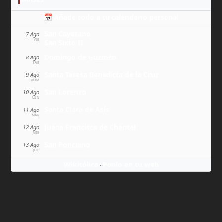
📅 Añade todo a tu calendario personal
San Cayetano
7 Ago
VIE
San Sixto II
Domingo de Guzmán
8 Ago
SÁB
Santa Teresa Benedicta de la Cruz
9 Ago
DOM
San Lorenzo
10 Ago
LUN
Santa Clara de Asís
11 Ago
MAR
Juana Francisca de Chantal
12 Ago
MIÉ
San Ponciano
13 Ago
JUE
Wikitólica
Ponlo en tu web
·