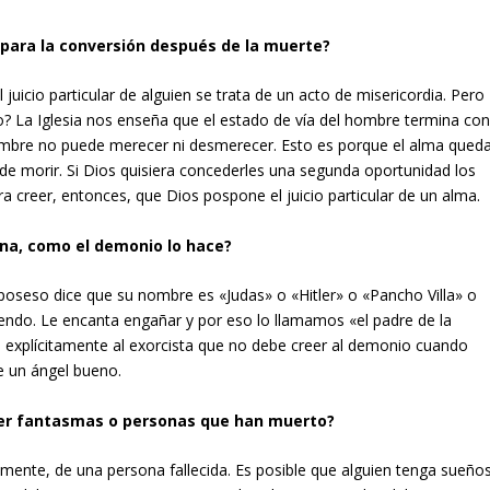
para la conversión después de la muerte?
juicio particular de alguien se trata de un acto de misericordia. Pero
no? La Iglesia nos enseña que el estado de vía del hombre termina co
ombre no puede merecer ni desmerecer. Esto es porque el alma qued
s de morir. Si Dios quisiera concederles una segunda oportunidad los
ara creer, entonces, que Dios pospone el juicio particular de un alma.
na, como el demonio lo hace?
oseso dice que su nombre es «Judas» o «Hitler» o «Pancho Villa» o
tiendo. Le encanta engañar y por eso lo llamamos «el padre de la
te explícitamente al exorcista que no debe creer al demonio cuando
e un ángel bueno.
ver fantasmas o personas que han muerto?
lmente, de una persona fallecida. Es posible que alguien tenga sueño