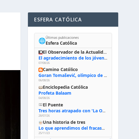
ESFERA CATÓLICA
Últimas publicaciones
🌐
Esfera Católica
El Observador de la Actualidad
El agradecimiento de los jóvenes al Papa: «Hoy nos sentimos Iglesia»
07/08/26
Camino Católico
Goran Tomašević, olímpico de waterpolo: «Al terminar el Camino de Santiago entregué mi vida a Cristo; hablé con Dios y le dije: ‘Estoy listo; estoy a tu servicio. Puedo llevar lo que sea necesario para ti’»
06/08/26
Enciclopedia Católica
Profeta Balaam
04/08/26
El Puente
Tres horas atrapado con 'La Odisea' de Nolan
28/07/26
Una historia de tres
Lo que aprendimos del fracaso al emprender
25/11/23