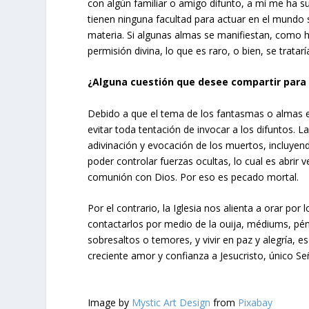
con algún familiar o amigo difunto, a mí me ha s
tienen ninguna facultad para actuar en el mundo s
materia. Si algunas almas se manifiestan, como h
permisión divina, lo que es raro, o bien, se tratar
¿Alguna cuestión que desee compartir para o
Debido a que el tema de los fantasmas o almas en
evitar toda tentación de invocar a los difuntos. 
adivinación y evocación de los muertos, incluyen
poder controlar fuerzas ocultas, lo cual es abrir 
comunión con Dios. Por eso es pecado mortal.
Por el contrario, la Iglesia nos alienta a orar por 
contactarlos por medio de la ouija, médiums, pénd
sobresaltos o temores, y vivir en paz y alegría, e
creciente amor y confianza a Jesucristo, único S
Image by
Mystic Art Design
from
Pixabay