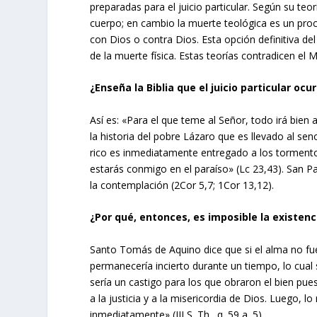
preparadas para el juicio particular. Según su teor
cuerpo; en cambio la muerte teológica es un proc
con Dios o contra Dios. Esta opción definitiva 
de la muerte física. Estas teorías contradicen el Ma
¿Enseña la Biblia que el juicio particular 
Así es: «Para el que teme al Señor, todo irá bien a
la historia del pobre Lázaro que es llevado al 
rico es inmediatamente entregado a los tormentos
estarás conmigo en el paraíso» (Lc 23,43). San P
la contemplación (2Cor 5,7; 1Cor 13,12).
¿Por qué, entonces, es imposible la existen
Santo Tomás de Aquino dice que si el alma no fu
permanecería incierto durante un tiempo, lo cual 
sería un castigo para los que obraron el bien pues
a la justicia y a la misericordia de Dios. Luego,
inmediatamente» (III S. Th., q. 59 a. 5).