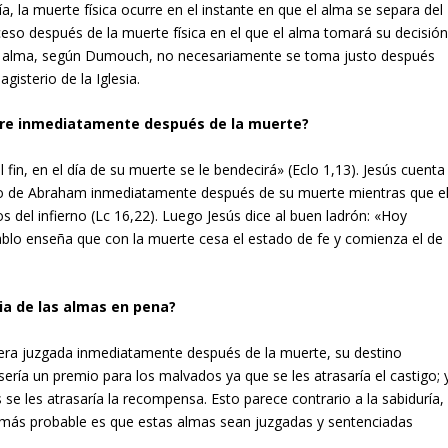
ía, la muerte física ocurre en el instante en que el alma se separa del
eso después de la muerte física en el que el alma tomará su decisión
del alma, según Dumouch, no necesariamente se toma justo después
gisterio de la Iglesia.
ocurre inmediatamente después de la muerte?
l fin, en el día de su muerte se le bendecirá» (Eclo 1,13). Jesús cuenta
seno de Abraham inmediatamente después de su muerte mientras que e
 del infierno (Lc 16,22). Luego Jesús dice al buen ladrón: «Hoy
ablo enseña que con la muerte cesa el estado de fe y comienza el de
cia de las almas en pena?
era juzgada inmediatamente después de la muerte, su destino
sería un premio para los malvados ya que se les atrasaría el castigo; 
 se les atrasaría la recompensa. Esto parece contrario a la sabiduría,
 lo más probable es que estas almas sean juzgadas y sentenciadas