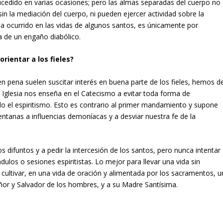
ucedido en varias ocasiones; pero las almas separadas del cuerpo no
in la mediación del cuerpo, ni pueden ejercer actividad sobre la
a ocurrido en las vidas de algunos santos, es únicamente por
ía de un engaño diabólico.
rientar a los fieles?
 pena suelen suscitar interés en buena parte de los fieles, hemos d
La Iglesia nos enseña en el Catecismo a evitar toda forma de
do el espiritismo. Esto es contrario al primer mandamiento y supone
ventanas a influencias demoníacas y a desviar nuestra fe de la
los difuntos y a pedir la intercesión de los santos, pero nunca intentar
ulos o sesiones espiritistas. Lo mejor para llevar una vida sin
s cultivar, en una vida de oración y alimentada por los sacramentos, u
eñor y Salvador de los hombres, y a su Madre Santísima.