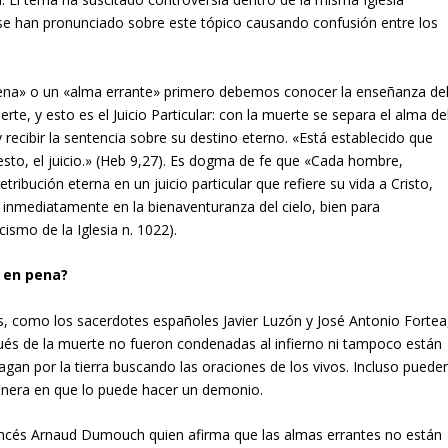
 se han pronunciado sobre este tópico causando confusión entre los
pena» o un «alma errante» primero debemos conocer la enseñanza de
te, y esto es el Juicio Particular: con la muerte se separa el alma de
 recibir la sentencia sobre su destino eterno. «Está establecido que
sto, el juicio.» (Heb 9,27). Es dogma de fe que «Cada hombre,
ribución eterna en un juicio particular que refiere su vida a Cristo,
ar inmediatamente en la bienaventuranza del cielo, bien para
smo de la Iglesia n. 1022).
s en pena?
s, como los sacerdotes españoles Javier Luzón y José Antonio Fortea
és de la muerte no fueron condenadas al infierno ni tampoco están
vagan por la tierra buscando las oraciones de los vivos. Incluso puede
 manera en que lo puede hacer un demonio.
rancés Arnaud Dumouch quien afirma que las almas errantes no están