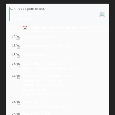
Lun, 10 de agosto de 2026
📖
Tiempo Ordinario
San Lorenzo
📅 Añade todo a tu calendario personal
Santa Clara de Asís
11 Ago
MAR
Juana Francisca de Chantal
12 Ago
MIÉ
San Ponciano
13 Ago
JUE
Maximiliano María Kolbe
14 Ago
VIE
Milagro eucarístico de Florencia
Asunción de la Virgen María
15 Ago
SÁB
Virgen de Covadonga
Virgen Negra de Le Puy
Virgen de Lluc
Nuestra Señora de Budslau
San Roque
16 Ago
DOM
San Esteban de Hungría
Beatriz de Silva
17 Ago