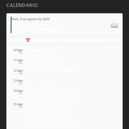
CALENDARIO
Dom, 9 de agosto de 2026
📖
Tiempo Ordinario
Santa Teresa Benedicta de la Cruz
📅 Añade todo a tu calendario personal
San Lorenzo
10 Ago
LUN
Santa Clara de Asís
11 Ago
MAR
Juana Francisca de Chantal
12 Ago
MIÉ
San Ponciano
13 Ago
JUE
Maximiliano María Kolbe
14 Ago
VIE
Milagro eucarístico de Florencia
Asunción de la Virgen María
15 Ago
SÁB
Virgen de Covadonga
Virgen Negra de Le Puy
Virgen de Lluc
Nuestra Señora de Budslau