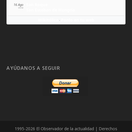
San Roque
16 Ago
DOM
San Esteban de Hungría
Wikitólica
Ponlo en tu web
·
AYÚDANOS A SEGUIR
1995-2026 El Observador de la actualidad | Derechos