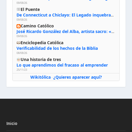
09/08/26
El Puente
De Connecticut a Chiclayo: El Legado inquebrantable de Monseñor Juan Tomis Stack
09/08/26
Camino Católico
José Ricardo González del Alba, artista sacro: «Yo oro, hablo con Dios, le pido al Espíritu Santo su inspiración y siempre pinto rezando el rosario para que sea Él quien actúe a través de mis manos»
09/08/26
Enciclopedia Católica
Verificabilidad de los hechos de la Biblia
08/08/26
Una historia de tres
Lo que aprendimos del fracaso al emprender
25/11/23
Wikitólica
¿Quieres aparecer aquí?
·
Inicio