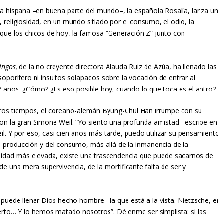
 hispana –en buena parte del mundo–, la española Rosalía, lanza u
, religiosidad, en un mundo sitiado por el consumo, el odio, la
o que los chicos de hoy, la famosa “Generación Z” junto con
ingos,
de la no creyente directora Alauda Ruiz de Azúa, ha llenado las
 soporífero ni insultos solapados sobre la vocación de entrar al
 años. ¿Cómo? ¿Es eso posible hoy, cuando lo que toca es el antro?
estros tiempos, el coreano-alemán Byung-Chul Han irrumpe con su
on la gran Simone Weil. “Yo siento una profunda amistad –escribe en
l. Y por eso, casi cien años más tarde, puedo utilizar su pensamient
a producción y del consumo, más allá de la inmanencia de la
alidad más elevada, existe una trascendencia que puede sacarnos de
e una mera supervivencia, de la mortificante falta de ser y
uede llenar Dios hecho hombre– la que está a la vista. Nietzsche, e
erto… Y lo hemos matado nosotros”. Déjenme ser simplista: si las