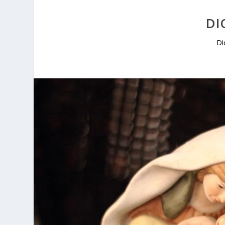
DI
Di