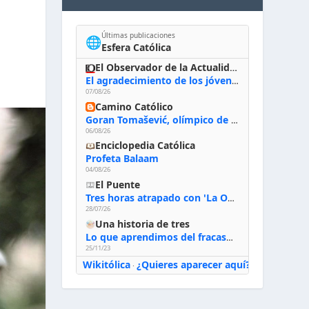
Últimas publicaciones
🌐
Esfera Católica
El Observador de la Actualidad
El agradecimiento de los jóvenes al Papa: «Hoy nos sentimos Iglesia»
07/08/26
Camino Católico
Goran Tomašević, olímpico de waterpolo: «Al terminar el Camino de Santiago entregué mi vida a Cristo; hablé con Dios y le dije: ‘Estoy listo; estoy a tu servicio. Puedo llevar lo que sea necesario para ti’»
06/08/26
Enciclopedia Católica
Profeta Balaam
04/08/26
El Puente
Tres horas atrapado con 'La Odisea' de Nolan
28/07/26
Una historia de tres
Lo que aprendimos del fracaso al emprender
25/11/23
Wikitólica
¿Quieres aparecer aquí?
·