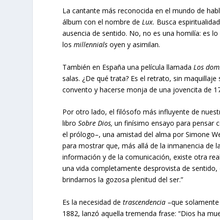
La cantante más reconocida en el mundo de habla
álbum con el nombre de
Lux.
Busca espiritualidad
ausencia de sentido. No, no es una homilía: es l
los
millennials
oyen y asimilan.
También en España una película llamada
Los dom
salas. ¿De qué trata? Es el retrato, sin maquillaje
convento y hacerse monja de una jovencita de 17
Por otro lado, el filósofo más influyente de nu
libro
Sobre Dios,
un finísimo ensayo para pensar c
el prólogo–, una amistad del alma por Simone Wei
para mostrar que, más allá de la inmanencia de l
información y de la comunicación, existe otra re
una vida completamente desprovista de sentido, d
brindarnos la gozosa plenitud del ser.”
Es la necesidad de
trascendencia
–que solamente p
1882, lanzó aquella tremenda frase: “Dios ha mu