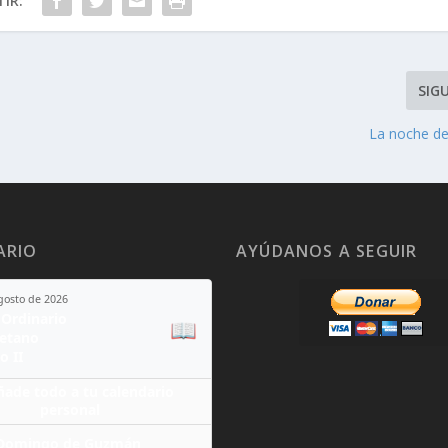
IR:
SIG
La noche de
ARIO
AYÚDANOS A SEGUIR
agosto de 2026
Ordinario
📖
yetano
o II
ñade todo a tu calendario
personal
Domingo de Guzmán