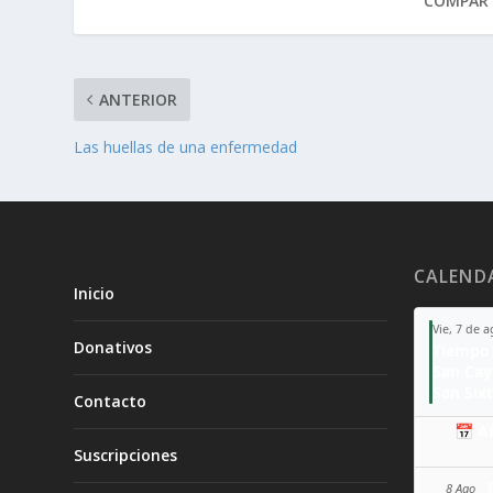
COMPART
ANTERIOR
Las huellas de una enfermedad
CALEND
Inicio
Vie, 7 de 
Donativos
Tiempo 
San Ca
San Sixt
Contacto
📅 A
Suscripciones
8 Ago