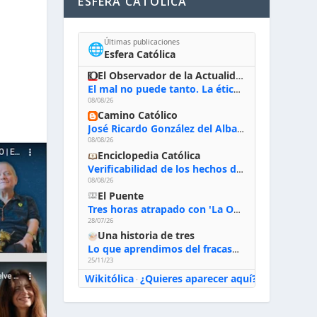
ESFERA CATÓLICA
Últimas publicaciones
🌐
Esfera Católica
El Observador de la Actualidad
El mal no puede tanto. La ética del bien posible
08/08/26
Camino Católico
José Ricardo González del Alba, artista sacro: «Yo oro, hablo con Dios, le pido al Espíritu Santo su inspiración y siempre pinto rezando el rosario para que sea Él quien actúe a través de mis manos»
08/08/26
Enciclopedia Católica
Verificabilidad de los hechos de la Biblia
08/08/26
El Puente
Tres horas atrapado con 'La Odisea' de Nolan
28/07/26
Una historia de tres
Lo que aprendimos del fracaso al emprender
25/11/23
Wikitólica
¿Quieres aparecer aquí?
·