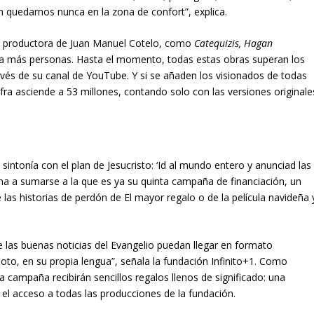
n quedarnos nunca en la zona de confort”, explica.
a productora de Juan Manuel Cotelo, como
Catequizis, Hagan
 a más personas. Hasta el momento, todas estas obras superan los
avés de su canal de YouTube. Y si se añaden los visionados de todas
ifra asciende a 53 millones, contando solo con las versiones originale
sintonía con el plan de Jesucristo: ‘Id al mundo entero y anunciad las
lama a sumarse a la que es ya su quinta campaña de financiación, un
 las historias de perdón de El mayor regalo o de la película navideña 
e las buenas noticias del Evangelio puedan llegar en formato
oto, en su propia lengua”, señala la fundación Infinito+1. Como
a campaña recibirán sencillos regalos llenos de significado: una
 el acceso a todas las producciones de la fundación.