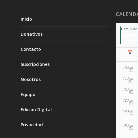
CALEND
Inicio
Dom, 9 de
Donativos
Tiempo 
Contacto
📅 A
Suscripciones
10 Ago
LUN
11 Ago
Nosotros
MAR
12 Ago
MIÉ
Equipo
13 Ago
JUE
Edición Digital
14 Ago
VIE
Privacidad
15 Ago
SÁB