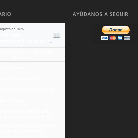
ARIO
AYÚDANOS A SEGUIR
 agosto de 2026
📖
Ordinario
Santa Teresa Benedicta de la Cruz
ñade todo a tu calendario
personal
San Lorenzo
Santa Clara de Asís
Juana Francisca de Chantal
San Ponciano
Maximiliano María Kolbe
Milagro eucarístico de Florencia
Asunción de la Virgen María
Virgen de Covadonga
Virgen Negra de Le Puy