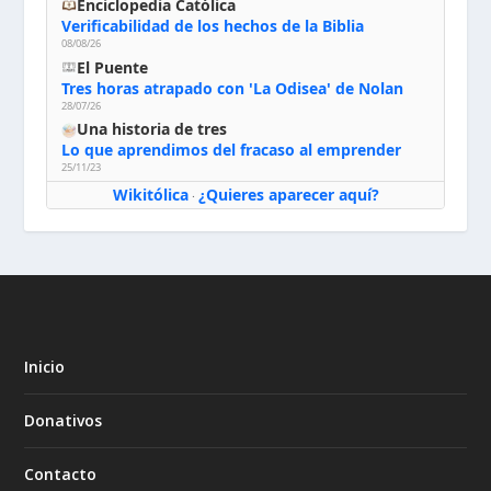
Enciclopedia Católica
Verificabilidad de los hechos de la Biblia
08/08/26
El Puente
Tres horas atrapado con 'La Odisea' de Nolan
28/07/26
Una historia de tres
Lo que aprendimos del fracaso al emprender
25/11/23
Wikitólica
¿Quieres aparecer aquí?
·
Inicio
Donativos
Contacto