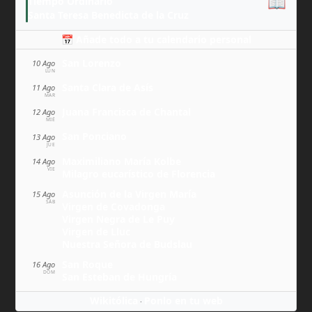
📖
Tiempo Ordinario
Santa Teresa Benedicta de la Cruz
📅 Añade todo a tu calendario personal
San Lorenzo
10 Ago
LUN
Santa Clara de Asís
11 Ago
MAR
Juana Francisca de Chantal
12 Ago
MIÉ
San Ponciano
13 Ago
JUE
Maximiliano María Kolbe
14 Ago
VIE
Milagro eucarístico de Florencia
Asunción de la Virgen María
15 Ago
SÁB
Virgen de Covadonga
Virgen Negra de Le Puy
Virgen de Lluc
Nuestra Señora de Budslau
San Roque
16 Ago
DOM
San Esteban de Hungría
Wikitólica
Ponlo en tu web
·