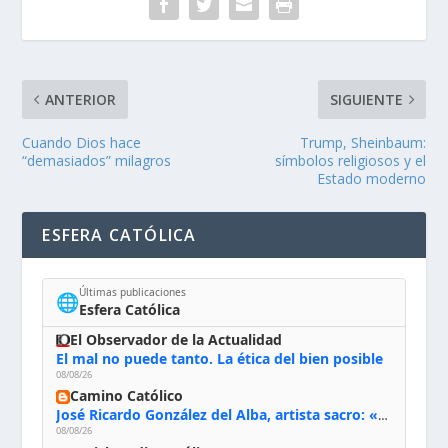
ANTERIOR
SIGUIENTE
Cuando Dios hace
Trump, Sheinbaum:
“demasiados” milagros
símbolos religiosos y el
Estado moderno
ESFERA CATÓLICA
Últimas publicaciones
🌐
Esfera Católica
El Observador de la Actualidad
El mal no puede tanto. La ética del bien posible
08/08/26
Camino Católico
José Ricardo González del Alba, artista sacro: «Yo oro, hablo con Dios, le pido al Espíritu Santo su inspiración y siempre pinto rezando el rosario para que sea Él quien actúe a través de mis manos»
08/08/26