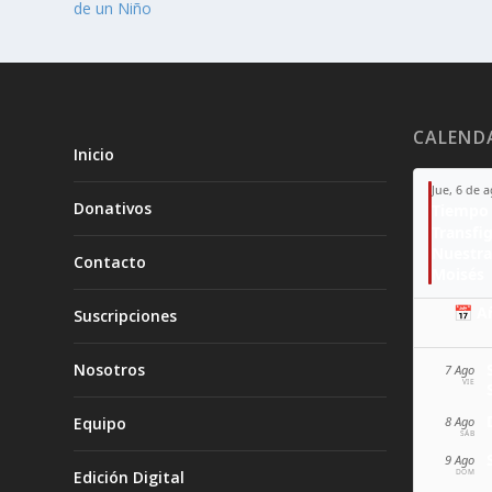
de un Niño
CALEND
Inicio
Jue, 6 de 
Donativos
Tiempo 
Transfi
Nuestra
Contacto
Moisés
📅 A
Suscripciones
Nosotros
7 Ago
VIE
Equipo
8 Ago
SÁB
9 Ago
Edición Digital
DOM