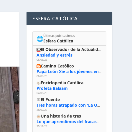
ESFERA CATÓLICA
Últimas publicaciones
🌐
Esfera Católica
El Observador de la Actualidad
Ansiedad y estrés
05/08/26
Camino Católico
Papa León Xiv a los jóvenes en Asís, 6-8-2026: «De san Francisco aprendan la radicalidad evangélica: no los vuelve ciegos ni violentos, sino sensibles, atentos, siempre en el seguimiento de Jesús, humildes y acogiendo a todos»
06/08/26
Enciclopedia Católica
Profeta Balaam
04/08/26
El Puente
Tres horas atrapado con 'La Odisea' de Nolan
28/07/26
Una historia de tres
Lo que aprendimos del fracaso al emprender
25/11/23