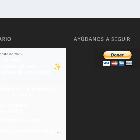
ARIO
AYÚDANOS A SEGUIR
agosto de 2026
Ordinario
✨
guración del Señor
 Señora de Copacabana
ñade todo a tu calendario
personal
San Cayetano
San Sixto II
Domingo de Guzmán
Santa Teresa Benedicta de la Cruz