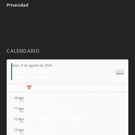
Privacidad
CALENDARIO
Dom, 9 de agosto de 2026
📖
Tiempo Ordinario
Santa Teresa Benedicta de la Cruz
📅 Añade todo a tu calendario personal
San Lorenzo
10 Ago
LUN
Santa Clara de Asís
11 Ago
MAR
Juana Francisca de Chantal
12 Ago
MIÉ
San Ponciano
13 Ago
JUE