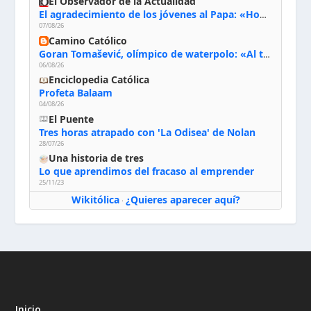
El Observador de la Actualidad
El agradecimiento de los jóvenes al Papa: «Hoy nos sentimos Iglesia»
07/08/26
Camino Católico
Goran Tomašević, olímpico de waterpolo: «Al terminar el Camino de Santiago entregué mi vida a Cristo; hablé con Dios y le dije: ‘Estoy listo; estoy a tu servicio. Puedo llevar lo que sea necesario para ti’»
06/08/26
Enciclopedia Católica
Profeta Balaam
04/08/26
El Puente
Tres horas atrapado con 'La Odisea' de Nolan
28/07/26
Una historia de tres
Lo que aprendimos del fracaso al emprender
25/11/23
Wikitólica
¿Quieres aparecer aquí?
·
Inicio