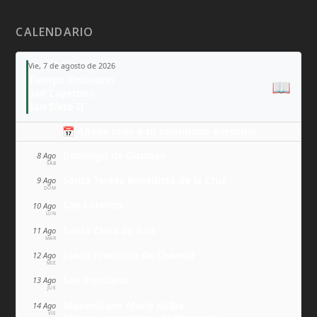
CALENDARIO
Vie, 7 de agosto de 2026
Tiempo Ordinario
📖
San Cayetano
San Sixto II
📅 Añade todo a tu calendario personal
Domingo de Guzmán
8 Ago
SÁB
Santa Teresa Benedicta de la Cruz
9 Ago
DOM
San Lorenzo
10 Ago
LUN
Santa Clara de Asís
11 Ago
MAR
Juana Francisca de Chantal
12 Ago
MIÉ
San Ponciano
13 Ago
JUE
Maximiliano María Kolbe
14 Ago
VIE