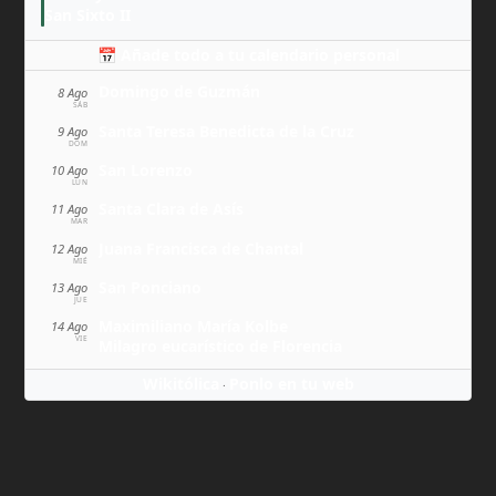
San Sixto II
📅 Añade todo a tu calendario personal
Domingo de Guzmán
8 Ago
SÁB
Santa Teresa Benedicta de la Cruz
9 Ago
DOM
San Lorenzo
10 Ago
LUN
Santa Clara de Asís
11 Ago
MAR
Juana Francisca de Chantal
12 Ago
MIÉ
San Ponciano
13 Ago
JUE
Maximiliano María Kolbe
14 Ago
VIE
Milagro eucarístico de Florencia
Wikitólica
Ponlo en tu web
·