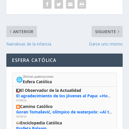
ANTERIOR
SIGUIENTE
Narrativas de la infancia
Darse uno mismo
ESFERA CATÓLICA
Últimas publicaciones
🌐
Esfera Católica
El Observador de la Actualidad
El agradecimiento de los jóvenes al Papa: «Hoy nos sentimos Iglesia»
07/08/26
Camino Católico
Goran Tomašević, olímpico de waterpolo: «Al terminar el Camino de Santiago entregué mi vida a Cristo; hablé con Dios y le dije: ‘Estoy listo; estoy a tu servicio. Puedo llevar lo que sea necesario para ti’»
06/08/26
Enciclopedia Católica
Profeta Balaam