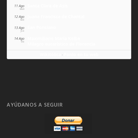
Santa Clara de Asís
11 Ago
MAR
Juana Francisca de Chantal
12 Ago
MIÉ
San Ponciano
13 Ago
JUE
Maximiliano María Kolbe
14 Ago
VIE
Milagro eucarístico de Florencia
Wikitólica
Ponlo en tu web
·
AYÚDANOS A SEGUIR