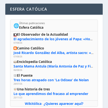
ESFERA CATÓLICA
Últimas publicaciones
🌐
Esfera Católica
El Observador de la Actualidad
El agradecimiento de los jóvenes al Papa: «Hoy nos sentimos Iglesia»
07/08/26
Camino Católico
José Ricardo González del Alba, artista sacro: «Yo oro, hablo con Dios, le pido al Espíritu Santo su inspiración y siempre pinto rezando el rosario para que sea Él quien actúe a través de mis manos»
07/08/26
Enciclopedia Católica
Santa Mama Antula (María Antonia de Paz y Figueroa)
06/08/26
El Puente
Tres horas atrapado con 'La Odisea' de Nolan
28/07/26
Una historia de tres
Lo que aprendimos del fracaso al emprender
25/11/23
Wikitólica
¿Quieres aparecer aquí?
·