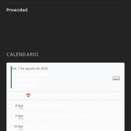
Privacidad
CALENDARIO
Vie, 7 de agosto de 2026
Tiempo Ordinario
📖
San Cayetano
San Sixto II
📅 Añade todo a tu calendario personal
Domingo de Guzmán
8 Ago
SÁB
Santa Teresa Benedicta de la Cruz
9 Ago
DOM
San Lorenzo
10 Ago
LUN