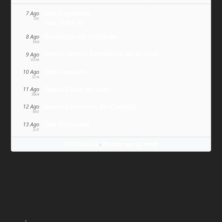
San Cayetano
7 Ago
VIE
San Sixto II
Domingo de Guzmán
8 Ago
SÁB
Santa Teresa Benedicta de la Cruz
9 Ago
DOM
San Lorenzo
10 Ago
LUN
Santa Clara de Asís
11 Ago
MAR
Juana Francisca de Chantal
12 Ago
MIÉ
San Ponciano
13 Ago
JUE
Wikitólica
Ponlo en tu web
·