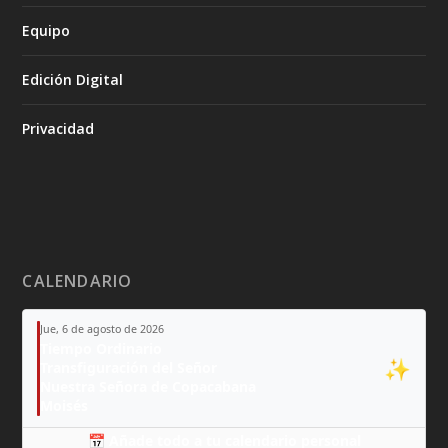
Equipo
Edición Digital
Privacidad
CALENDARIO
Jue, 6 de agosto de 2026
Tiempo Ordinario
✨
Transfiguración del Señor
Nuestra Señora de Copacabana
Moisés
📅 Añade todo a tu calendario personal