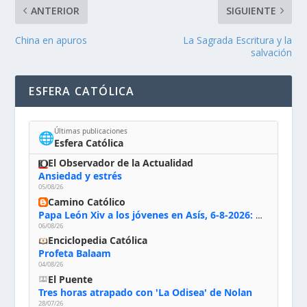
ANTERIOR
SIGUIENTE
China en apuros
La Sagrada Escritura y la
salvación
ESFERA CATÓLICA
Últimas publicaciones
🌐
Esfera Católica
El Observador de la Actualidad
Ansiedad y estrés
05/08/26
Camino Católico
Papa León Xiv a los jóvenes en Asís, 6-8-2026: «De san Francisco aprendan la radicalidad evangélica: no los vuelve ciegos ni violentos, sino sensibles, atentos, siempre en el seguimiento de Jesús, humildes y acogiendo a todos»
06/08/26
Enciclopedia Católica
Profeta Balaam
04/08/26
El Puente
Tres horas atrapado con 'La Odisea' de Nolan
28/07/26