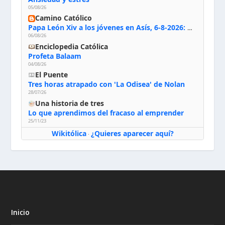
05/08/26
Camino Católico
Papa León Xiv a los jóvenes en Asís, 6-8-2026: «De san Francisco aprendan la radicalidad evangélica: no los vuelve ciegos ni violentos, sino sensibles, atentos, siempre en el seguimiento de Jesús, humildes y acogiendo a todos»
06/08/26
Enciclopedia Católica
Profeta Balaam
04/08/26
El Puente
Tres horas atrapado con 'La Odisea' de Nolan
28/07/26
Una historia de tres
Lo que aprendimos del fracaso al emprender
25/11/23
Wikitólica
¿Quieres aparecer aquí?
·
Inicio