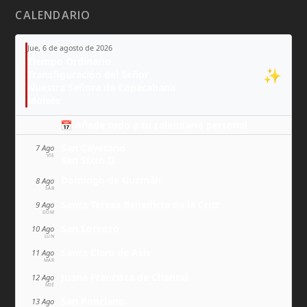
CALENDARIO
Jue, 6 de agosto de 2026
Tiempo Ordinario
✨
Transfiguración del Señor
Nuestra Señora de Copacabana
Moisés
📅 Añade todo a tu calendario personal
San Cayetano
7 Ago
VIE
San Sixto II
Domingo de Guzmán
8 Ago
SÁB
Santa Teresa Benedicta de la Cruz
9 Ago
DOM
San Lorenzo
10 Ago
LUN
Santa Clara de Asís
11 Ago
MAR
Juana Francisca de Chantal
12 Ago
MIÉ
San Ponciano
13 Ago