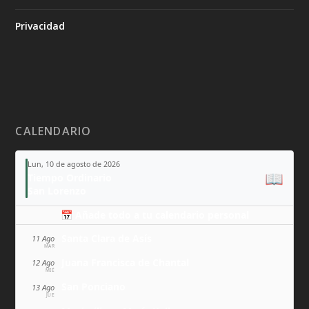
Privacidad
CALENDARIO
Lun, 10 de agosto de 2026
📖
Tiempo Ordinario
San Lorenzo
📅 Añade todo a tu calendario personal
Santa Clara de Asís
11 Ago
MAR
Juana Francisca de Chantal
12 Ago
MIÉ
San Ponciano
13 Ago
JUE