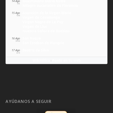
Maximiliano María Kolbe
14 Ago
VIE
Milagro eucarístico de Florencia
Asunción de la Virgen María
15 Ago
SÁB
Virgen de Covadonga
Virgen Negra de Le Puy
Virgen de Lluc
Nuestra Señora de Budslau
San Roque
16 Ago
DOM
San Esteban de Hungría
Beatriz de Silva
17 Ago
LUN
Wikitólica
Ponlo en tu web
·
AYÚDANOS A SEGUIR