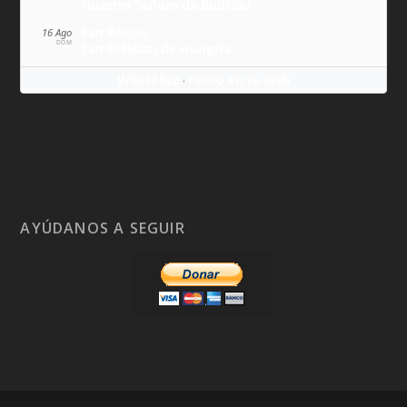
Nuestra Señora de Budslau
San Roque
16 Ago
DOM
San Esteban de Hungría
Wikitólica
Ponlo en tu web
·
AYÚDANOS A SEGUIR