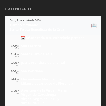
CALENDARIO
Dom, 9 de agosto de 2026
📖
Tiempo Ordinario
Santa Teresa Benedicta de la Cruz
📅 Añade todo a tu calendario personal
San Lorenzo
10 Ago
LUN
Santa Clara de Asís
11 Ago
MAR
Juana Francisca de Chantal
12 Ago
MIÉ
San Ponciano
13 Ago
JUE
Maximiliano María Kolbe
14 Ago
VIE
Milagro eucarístico de Florencia
Asunción de la Virgen María
15 Ago
SÁB
Virgen de Covadonga
Virgen Negra de Le Puy
Virgen de Lluc