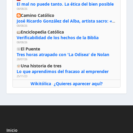
El mal no puede tanto. La ética del bien posible
08/08/26
Camino Católico
José Ricardo González del Alba, artista sacro: «Yo oro, hablo con Dios, le pido al Espíritu Santo su inspiración y siempre pinto rezando el rosario para que sea Él quien actúe a través de mis manos»
08/08/26
Enciclopedia Católica
Verificabilidad de los hechos de la Biblia
08/08/26
El Puente
Tres horas atrapado con 'La Odisea' de Nolan
28/07/26
Una historia de tres
Lo que aprendimos del fracaso al emprender
25/11/23
Wikitólica
¿Quieres aparecer aquí?
·
Inicio