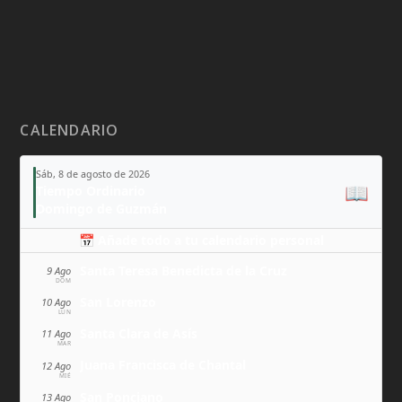
CALENDARIO
Sáb, 8 de agosto de 2026
📖
Tiempo Ordinario
Domingo de Guzmán
📅 Añade todo a tu calendario personal
Santa Teresa Benedicta de la Cruz
9 Ago
DOM
San Lorenzo
10 Ago
LUN
Santa Clara de Asís
11 Ago
MAR
Juana Francisca de Chantal
12 Ago
MIÉ
San Ponciano
13 Ago