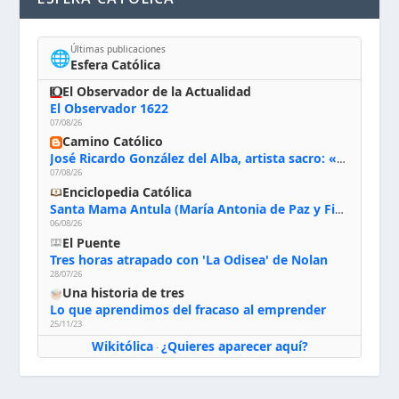
Últimas publicaciones
🌐
Esfera Católica
El Observador de la Actualidad
El Observador 1622
07/08/26
Camino Católico
José Ricardo González del Alba, artista sacro: «Yo oro, hablo con Dios, le pido al Espíritu Santo su inspiración y siempre pinto rezando el rosario para que sea Él quien actúe a través de mis manos»
07/08/26
Enciclopedia Católica
Santa Mama Antula (María Antonia de Paz y Figueroa)
06/08/26
El Puente
Tres horas atrapado con 'La Odisea' de Nolan
28/07/26
Una historia de tres
Lo que aprendimos del fracaso al emprender
25/11/23
Wikitólica
¿Quieres aparecer aquí?
·