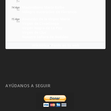
JUE
Maximiliano María Kolbe
14 Ago
VIE
Milagro eucarístico de Florencia
Asunción de la Virgen María
15 Ago
SÁB
Virgen de Covadonga
Virgen Negra de Le Puy
Virgen de Lluc
Nuestra Señora de Budslau
Wikitólica
Ponlo en tu web
·
AYÚDANOS A SEGUIR