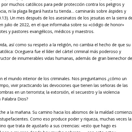
por muchos católicos para pedir protección contra los peligros y
cia, ni la plaga llegará hasta tu tienda… caminarás sobre áspides y
0.13). Un mes después de los asesinatos de los jesuitas en la sierra d
en julio de 2022, en el que informaba sobre su «código de honor»
dotes y pastores evangélicos, médicos y maestros.
ida, así como su respeto a la religión, no cambia el hecho de que su
ólica: Oceguera fue el líder del cártel criminal más poderoso y
ructor de innumerables vidas humanas, además de gran bienechor d
n el mundo interior de los criminales. Nos preguntamos ¿cómo un
empo, vivir practicando las devociones que tienen las señoras de las
mbras en un terrorista; la extorsión, el secuestro y la violencia
la Palabra Dios?
oche a la mañana. Su camino hacia los abismos de la maldad comienz
 estupefacientes. Como eso produce poder y riqueza, muchas veces la
no que trata de ajustarlo a sus creencias: «esto que hago es