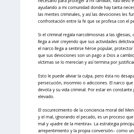
necesario para proteger a mi familia», «así llev
ayudando a mi comunidad donde hay tanta necesid
las mentes criminales, y así las devociones les f
confrontación entre la fe que se profesa con el p
Si el criminal regala narcolimosnas a las iglesias
llega a vivir creyendo que sus actividades delict
el narco llega a sentirse héroe popular, protecto
que sus devociones son un pago a Dios a cambio 
víctimas se lo merecían y así termina por justific
Esto le puede aliviar la culpa, pero ésta no desap
persecución, insomnio o adicciones. El narco que 
devota y su vida criminal. Por estar en constante
elevado.
El oscurecimiento de la conciencia moral del Mench
y el mal, ignorando el pecado, es un proceso que in
mal y «padre de la mentira». La estrategia princip
arrepentimiento y la propia conversión– como un 