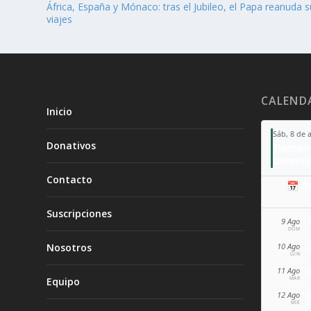
África, España y Mónaco: tras el Jubileo, el Papa reanuda 
viajes
CALEND
Inicio
Sáb, 8 de 
Donativos
Tiempo 
Doming
Contacto
📅 A
Suscripciones
9 Ago
DOM
10 Ago
Nosotros
LUN
11 Ago
MAR
Equipo
12 Ago
MIÉ