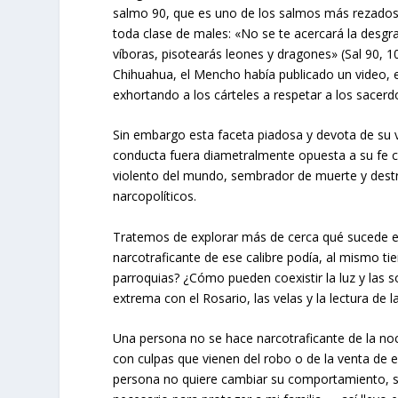
salmo 90, que es uno de los salmos más rezados 
toda clase de males: «No se te acercará la desgra
víboras, pisotearás leones y dragones» (Sal 90, 1
Chihuahua, el Mencho había publicado un video, 
exhortando a los cárteles a respetar a los sacer
Sin embargo esta faceta piadosa y devota de su v
conducta fuera diametralmente opuesta a su fe cat
violento del mundo, sembrador de muerte y dest
narcopolíticos.
Tratemos de explorar más de cerca qué sucede e
narcotraficante de ese calibre podía, al mismo ti
parroquias? ¿Cómo pueden coexistir la luz y las so
extrema con el Rosario, las velas y la lectura de 
Una persona no se hace narcotraficante de la n
con culpas que vienen del robo o de la venta de
persona no quiere cambiar su comportamiento, si