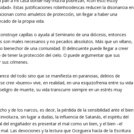
o el pan a mi casa donde hay mucha pobreza», «con esto estoy
ad». Estas justificaciones robinhoodescas reducen la disonancia en
uncionan como amuletos de protección, sin llegar a haber una
ecado de la propia vida.
, construye capillas o ayuda al Seminario de una diócesis, entonces
ivas son males necesarios y no pecados absolutos. Más que un villano,
r o bienechor de una comunidad. El delincuente puede llegar a creer
de tener la protección del cielo. O puede argumentar que sus
ar sus crímenes.
arece del todo sino que se manifiesta en paranoias, delirios de
se cree «bueno» vive, en realidad, en una esquizofrenia entre su vida
 peligro de muerte, su vida transcurre siempre en un estrés muy
o y de los narcos, es decir, la pérdida de la sensibilidad ante el bien
volucra, sin lugar a dudas, la influencia de Satanás, el espíritu del
al del engañador es presentar el mal como un bien, y el bien –el
mal. Las devociones y la lectura que Oceguera hacía de la Escritura