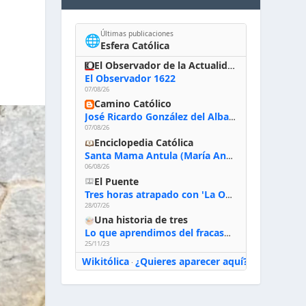
Últimas publicaciones
🌐
Esfera Católica
El Observador de la Actualidad
El Observador 1622
07/08/26
Camino Católico
José Ricardo González del Alba, artista sacro: «Yo oro, hablo con Dios, le pido al Espíritu Santo su inspiración y siempre pinto rezando el rosario para que sea Él quien actúe a través de mis manos»
07/08/26
Enciclopedia Católica
Santa Mama Antula (María Antonia de Paz y Figueroa)
06/08/26
El Puente
Tres horas atrapado con 'La Odisea' de Nolan
28/07/26
Una historia de tres
Lo que aprendimos del fracaso al emprender
25/11/23
Wikitólica
¿Quieres aparecer aquí?
·