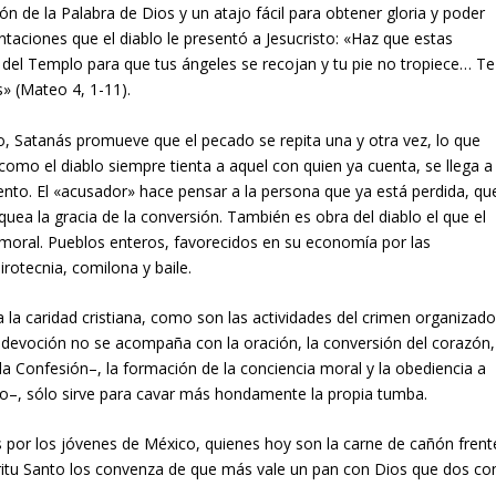
ón de la Palabra de Dios y un atajo fácil para obtener gloria y poder
taciones que el diablo le presentó a Jesucristo: «Haz que estas
o del Templo para que tus ángeles se recojan y tu pie no tropiece… Te
s» (Mateo 4, 1-11).
, Satanás promueve que el pecado se repita una y otra vez, lo que
 como el diablo siempre tienta a aquel con quien ya cuenta, se llega a
nto. El «acusador» hace pensar a la persona que ya está perdida, qu
quea la gracia de la conversión. También es obra del diablo el que el
a moral. Pueblos enteros, favorecidos en su economía por las
irotecnia, comilona y baile.
a la caridad cristiana, como son las actividades del crimen organizado
 la devoción no se acompaña con la oración, la conversión del corazón,
a Confesión–, la formación de la conciencia moral y la obediencia a
to–, sólo sirve para cavar más hondamente la propia tumba.
por los jóvenes de México, quienes hoy son la carne de cañón frent
íritu Santo los convenza de que más vale un pan con Dios que dos co