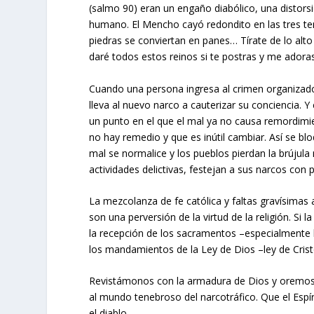
(salmo 90) eran un engaño diabólico, una distorsi
humano. El Mencho cayó redondito en las tres ten
piedras se conviertan en panes… Tírate de lo alt
daré todos estos reinos si te postras y me adora
Cuando una persona ingresa al crimen organizado
lleva al nuevo narco a cauterizar su conciencia. Y
un punto en el que el mal ya no causa remordimie
no hay remedio y que es inútil cambiar. Así se blo
mal se normalice y los pueblos pierdan la brújul
actividades delictivas, festejan a sus narcos con p
La mezcolanza de fe católica y faltas gravísimas 
son una perversión de la virtud de la religión. Si
la recepción de los sacramentos –especialmente l
los mandamientos de la Ley de Dios –ley de Cris
Revistámonos con la armadura de Dios y oremos 
al mundo tenebroso del narcotráfico. Que el Esp
el diablo.