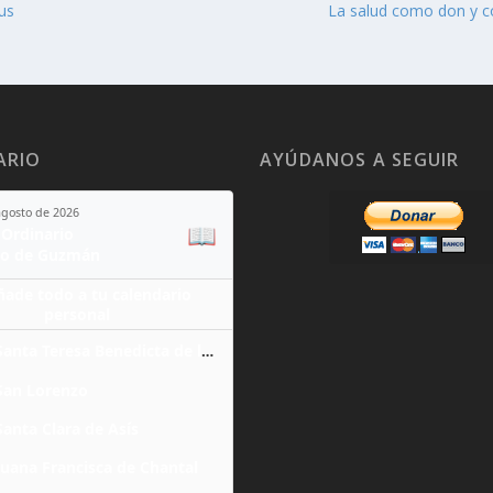
sus
La salud como don y 
ARIO
AYÚDANOS A SEGUIR
agosto de 2026
📖
Ordinario
o de Guzmán
ñade todo a tu calendario
personal
Santa Teresa Benedicta de la Cruz
San Lorenzo
Santa Clara de Asís
Juana Francisca de Chantal